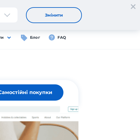
Реєстрація
Вхід
UA
Змінити
ти
Блог
FAQ
Самостійні покупки