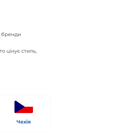
і бренди
о цінує стиль,
Чехія