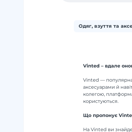
Одяг, взуття та акс
Vinted – вдале он
Vinted — популярна
аксесуарами й навіт
колегою, платформа
користуються.
Що пропонує Vint
На Vinted ви знайде