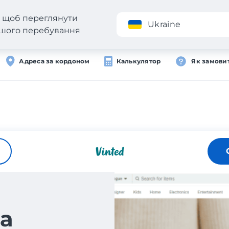
н, щоб переглянути
Додаток
Ukraine
вашого перебування
Адреса за кордоном
Калькулятор
Як замови
а