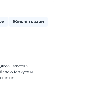
ри
Жіночі товари
ягом, взуттям,
Мілдою Міткуте й
льше не