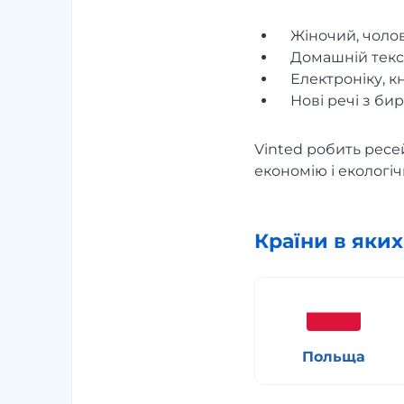
Жіночий, чолов
Домашній текс
Електроніку, к
Нові речі з би
Vinted робить ресей
економію і екологіч
Країни в яки
Польща