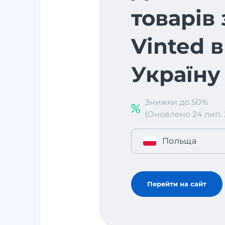
товарів 
Vinted в
Україну
Знижки до 50%
(Оновлено 24 лип. 2
Польща
Перейти на сайт