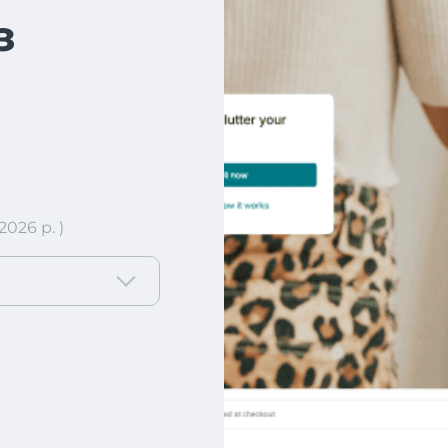
з
026 р. )