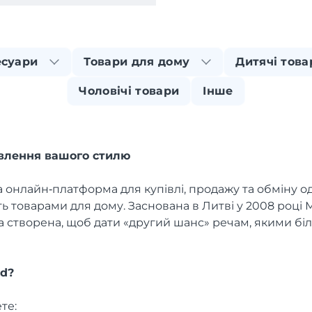
есуари
Товари для дому
Дитячі това
Чоловічі товари
Інше
овлення вашого стилю
 онлайн‑платформа для купівлі, продажу та обміну од
ь товарами для дому. Заснована в Литві у 2008 році 
 створена, щоб дати «другий шанс» речам, якими бі
ed?
те: