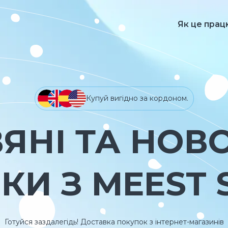
Як це прац
Купуй вигідно за кордоном.
ЯНІ ТА НОВ
И З MEEST 
Готуйся заздалегідь! Доставка покупок з інтернет-магазинів