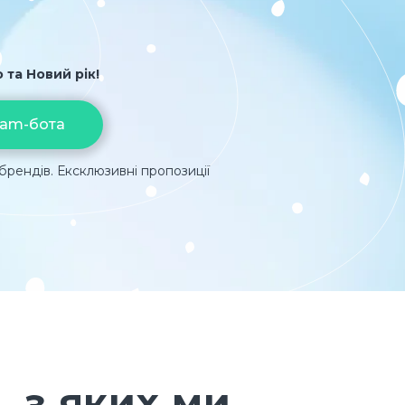
 та Новий рік!
ram-бота
брендів. Ексклюзивні пропозиції
, з яких ми