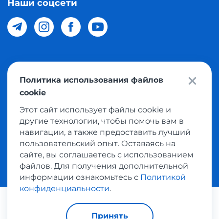
Наши соцсети
© 2026 Meest Shopping доставка покупок с интернет
Политика использования файлов
магазинов мира в Узбекистан. Все права защищены
cookie
Этот сайт использует файлы cookie и
Политика конфиденциальности
другие технологии, чтобы помочь вам в
Публичная оферта
навигации, а также предоставить лучший
пользовательский опыт. Оставаясь на
Условия использования сервисом выкупа товаров
сайте, вы соглашаетесь с использованием
файлов. Для получения дополнительной
информации ознакомьтесь с
Политикой
конфиденциальности
.
Платежные системы:
Принять