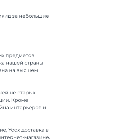
рикид за небольшие
их предметов
ка нашей страны
вана на высшем
жей не старых
ции. Кроме
айна интерьеров и
е, Yoox доставка в
интернет-магазине.