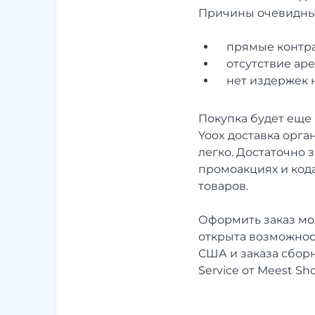
Причины очевидны
прямые контра
отсутствие ар
нет издержек н
Покупка будет еще 
Yoox доставка орг
легко. Достаточно 
промоакциях и код
товаров.
Оформить заказ мож
открыта возможнос
США и заказа сборн
Service от Meest Sh