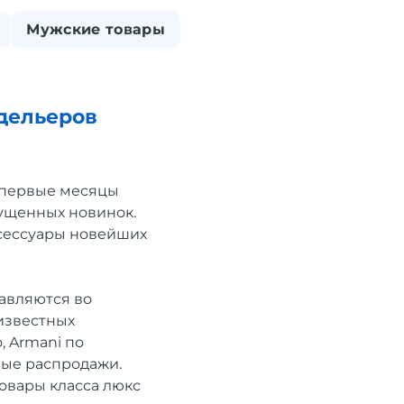
Мужские товары
одельеров
 первые месяцы
пущенных новинок.
аксессуары новейших
равляются во
известных
, Armani по
ные распродажи.
Товары класса люкс