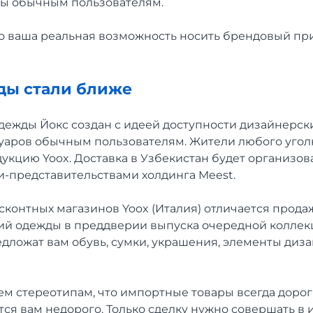
ны обычным пользователям.
это ваша реальная возможность носить брендовый п
ды стали ближе
одежды Йокс создан с идеей доступности дизайнерск
суаров обычным пользователям. Жители любого угол
дукцию Yoox. Доставка в Узбекистан будет организо
-представительствами холдинга Meest.
контных магазинов Yoox (Италия) отличается прода
рий одежды в преддверии выпуска очередной коллек
едложат вам обувь, сумки, украшения, элементы диз
м стереотипам, что импортные товары всегда дороги
ся вам недорого. Только сделку нужно совершать в 