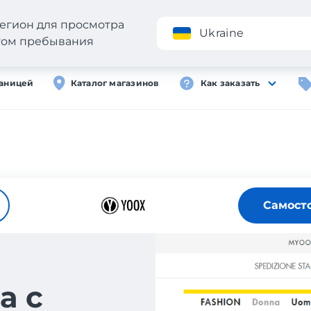
егион для просмотра
Приложение
Ukraine
стом пребывания
раницей
Каталог магазинов
Как заказать
Самост
а с