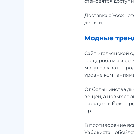
становятся доступ
Доставка с Yoox - 
деньги.
Модные трен
Сайт итальянской 
гардероба и аксес
могут заказать про
уровне компаниями
От большинства дис
вещей, а новых се
нарядов, в Йокс пр
пр.
В противоречие все
Узбекистан обойдет