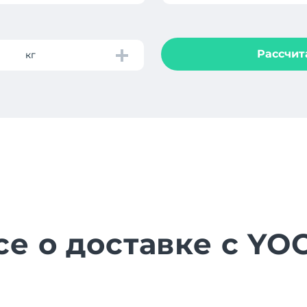
Рассчит
кг
се о доставке с YO