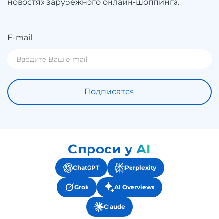
новостях зарубежного онлайн-шоппинга.
E-mail
Подписатся
Спроси у AI
ChatGPT
Perplexity
Grok
AI Overviews
Claude