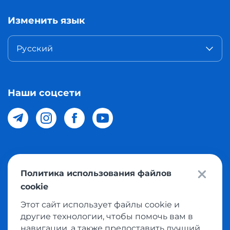
Изменить язык
Русский
Наши соцсети
© 2026 Meest Shopping доставка покупок с интернет
Политика использования файлов
магазинов мира в Узбекистан. Все права защищены
cookie
Этот сайт использует файлы cookie и
Политика конфиденциальности
другие технологии, чтобы помочь вам в
Публичная оферта
навигации, а также предоставить лучший