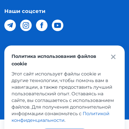
Наши соцсети
© 2026 Meest Shopping доставка покупок с интернет
Политика использования файлов
магазинов мира в Узбекистан. Все права защищены
cookie
Этот сайт использует файлы cookie и
Политика конфиденциальности
другие технологии, чтобы помочь вам в
Публичная оферта
навигации, а также предоставить лучший
пользовательский опыт. Оставаясь на
Условия использования сервисом выкупа товаров
сайте, вы соглашаетесь с использованием
файлов. Для получения дополнительной
информации ознакомьтесь с
Политикой
конфиденциальности
.