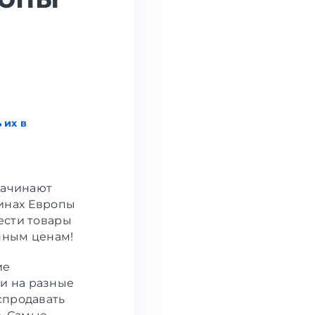
 их в
начинают
инах Европы
ести товары
нным ценам!
ие
и на разные
спродавать