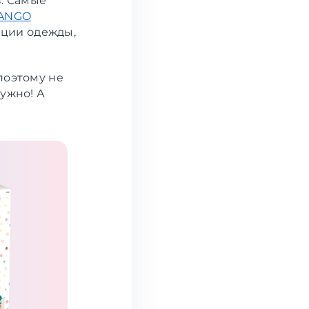
в. Самые
ANGO
ции одежды,
поэтому не
нужно! А