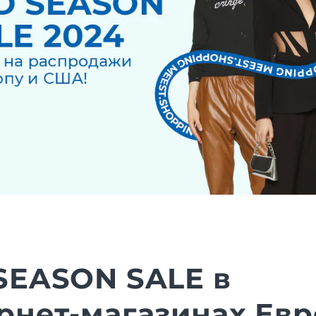
SEASON SALE в
рнет-магазинах Ев