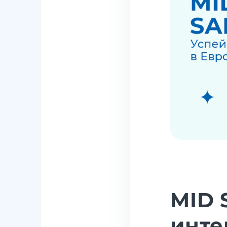
MID 
инте