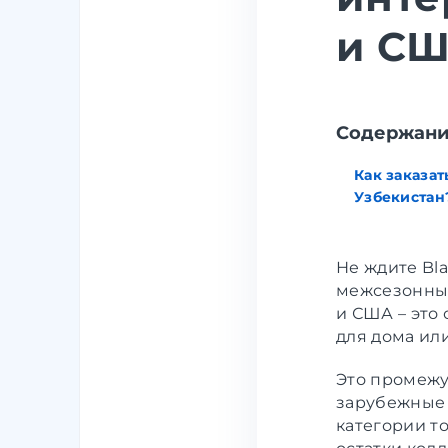
и СШ
Cодержан
Как заказат
Узбекистан
Не ждите Bl
межсезонные
и США – это
для дома ил
Это промежу
зарубежные 
категории т