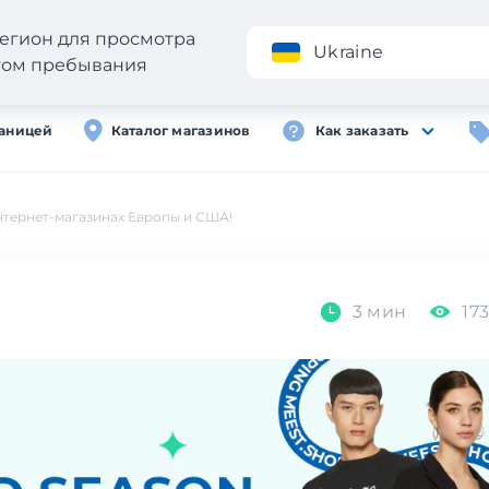
егион для просмотра
Приложение
Ukraine
стом пребывания
раницей
Каталог магазинов
Как заказать
нтернет-магазинах Европы и США!
3 мин
173