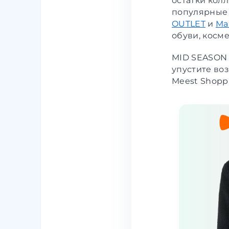
остатки кол
популярные 
OUTLET
и
Ma
обуви, косме
MID SEASON 
упустите во
Meest Shopp