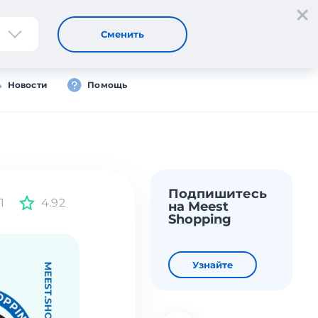
Регистрация
Вход
RU
Сменить
Новости
Помощь
Подпишитесь
1
4.92
на Meest
Shopping
Узнайте