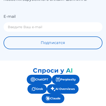
E-mail
Подписатся
Спроси у AI
ChatGPT
Perplexity
Grok
AI Overviews
Claude