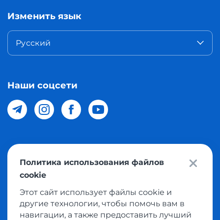
Изменить язык
Русский
Наши соцсети
© 2026 Meest Shopping доставка покупок с интернет
Политика использования файлов
магазинов мира в Узбекистан. Все права защищены
cookie
Этот сайт использует файлы cookie и
Политика конфиденциальности
другие технологии, чтобы помочь вам в
Публичная оферта
навигации, а также предоставить лучший