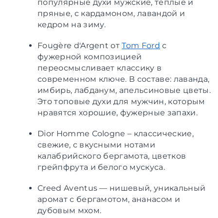
популярные духи мужские, теплые и
пряные, с кардамоном, лавандой и
кедром на зиму.
Fougère d'Argent от
Tom Ford
с
фужерной композицией
переосмысливает классику в
современном ключе. В составе: лаванда,
имбирь, лабданум, апельсиновые цветы.
Это топовые духи для мужчин, которым
нравятся хорошие, фужерные запахи.
Dior Homme Cologne – классические,
свежие, с вкусными нотами
калабрийского бергамота, цветков
грейпфрута и белого мускуса.
Creed Aventus — нишевый, уникальный
аромат с бергамотом, ананасом и
дубовым мхом.