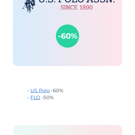
•
US Polo
-60%
•
FLO
-50%