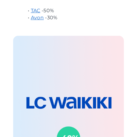
•
TAC
-50%
•
Avon
-30%