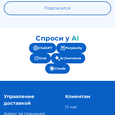
Подписатся
Спроси у AI
ChatGPT
Perplexity
Grok
AI Overviews
Claude
Управление
Клиентам
доставкой
О нас
Адрес за границей