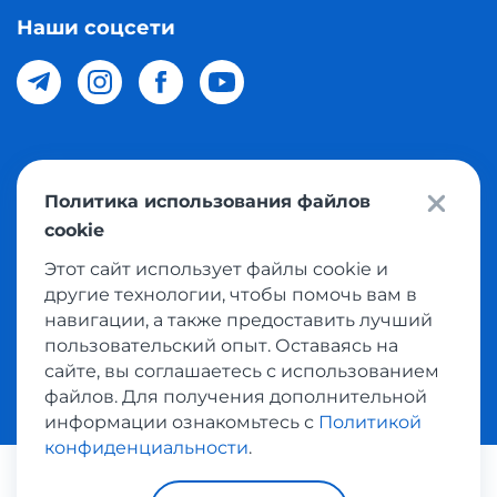
Наши соцсети
© 2026 Meest Shopping доставка покупок с интернет
Политика использования файлов
магазинов мира в Узбекистан. Все права защищены
cookie
Этот сайт использует файлы cookie и
Политика конфиденциальности
другие технологии, чтобы помочь вам в
Публичная оферта
навигации, а также предоставить лучший
пользовательский опыт. Оставаясь на
Условия использования сервисом выкупа товаров
сайте, вы соглашаетесь с использованием
файлов. Для получения дополнительной
информации ознакомьтесь с
Политикой
конфиденциальности
.
Платежные системы: