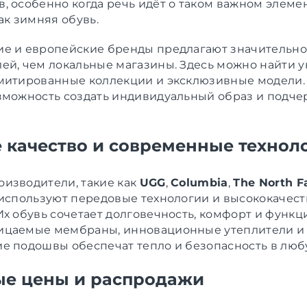
, особенно когда речь идёт о таком важном элеме
ак зимняя обувь.
е и европейские бренды предлагают значительн
ей, чем локальные магазины. Здесь можно найти 
митированные коллекции и эксклюзивные модели.
зможность создать индивидуальный образ и подче
 качество и современные технол
изводители, такие как
UGG
,
Columbia
,
The North F
 используют передовые технологии и высококачес
Их обувь сочетает долговечность, комфорт и функц
ицаемые мембраны, инновационные утеплители и
е подошвы обеспечат тепло и безопасность в люб
е цены и распродажи