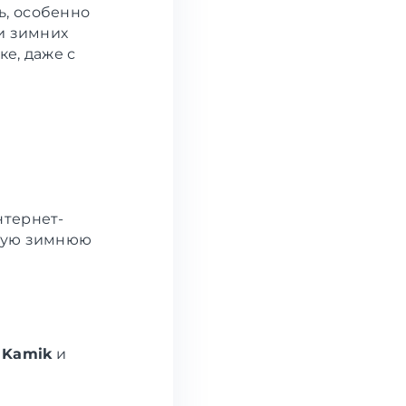
ь, особенно
и зимних
е, даже с
нтернет-
дную зимнюю
,
Kamik
и