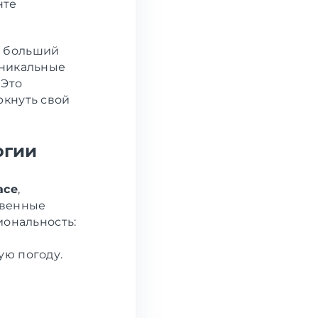
нте
о больший
уникальные
 Это
ркнуть свой
огии
ace
,
твенные
иональность:
ую погоду.