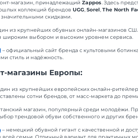
онт-магазин, принадлежащий
Zappos
. Здесь пред
ошлых коллекций брендов
UGG
,
Sorel
,
The North Fa
 значительными скидками.
ин из крупнейших обувных онлайн-магазинов СШ
я широким выбором и высоким уровнем сервиса.
d
–
официальный сайт бренда с культовыми ботинк
ми стиль и надёжность.
т-магазины Европы:
дин из крупнейших европейских онлайн-ритейлер
ставлены сотни брендов, от масс-маркета до прем
танский магазин, популярный среди молодёжи. Пр
ыбор трендовой обуви собственного и других брен
n
–
немецкий обувной гигант с качественной и дос
 всей семьи. Отличный вариант для практичных м