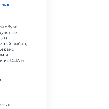
 их в
ей обуви
будет не
дным
омный выбор,
 Сервис
ым и
ви из США и
ю
сомых