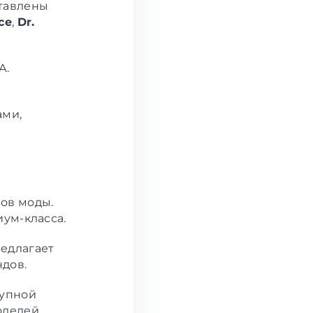
ставлены
ce
,
Dr.
А.
ами,
ов моды.
иум-класса.
едлагает
дов.
тупной
оделей.