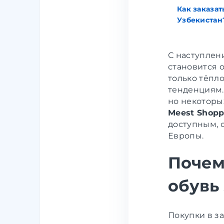
Как заказат
Узбекистан
С наступлен
становится о
только тёпл
тенденциям.
но некоторы
Meest Shopp
доступным, 
Европы.
Почем
обувь
Покупки в з