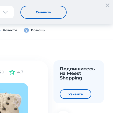
Регистрация
Вход
RU
Сменить
Новости
Помощь
Подпишитесь
40
4.7
на Meest
Shopping
Узнайте