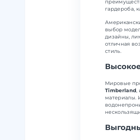
преимуществ
гардероба, к
Американски
выбор модел
дизайны, ли
отличная во
стиль.
Высокое
Мировые про
Timberland
,
материалы. 
водонепрон
нескользящи
Выгодны