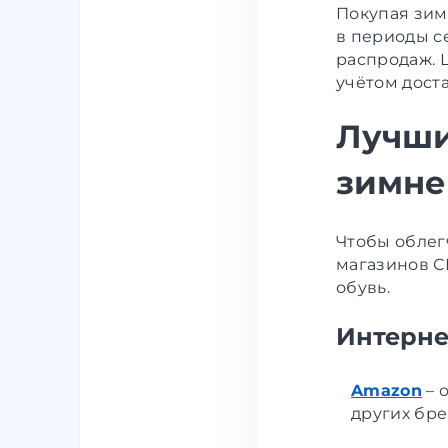
Покупая зим
в периоды с
распродаж. 
учётом доста
Лучши
зимне
Чтобы облег
магазинов С
обувь.
Интерне
Amazon
–
о
других бре