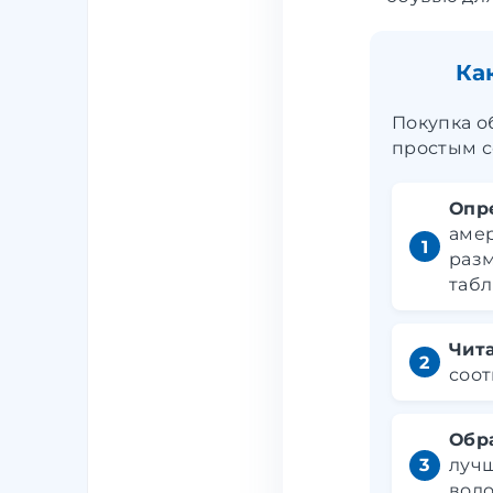
Ка
Покупка о
простым с
Опр
амер
разм
табл
Чит
соот
Обр
лучш
водо