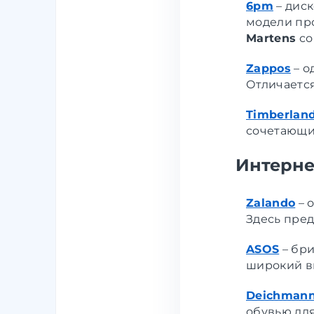
6pm
–
диск
модели пр
Martens
со
Zappos
–
од
Отличаетс
Timberlan
сочетающи
Интерне
Zalando
–
о
Здесь пред
ASOS
–
бри
широкий в
Deichman
обувью для