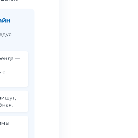
айн
едуя
ренда —
)
 с
пишут,
бная.
имы