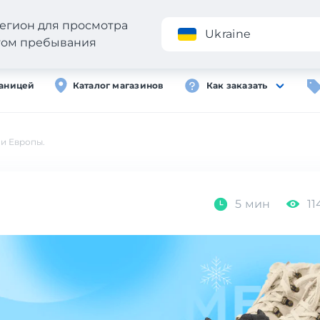
егион для просмотра
Приложение
Ukraine
стом пребывания
раницей
Каталог магазинов
Как заказать
 и Европы.
5 мин
11