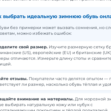
к выбрать идеальную зимнюю обувь онл
буви без примерки может вызвать сомнения, но сл
оветам, можно избежать ошибок:
еделите свой размер.
Изучите размерную сетку б
иканские (US), европейские (EU) и британские (UK
еры отличаются. Измерьте длину стопы и сравните
ицей.
айте отзывы.
Покупатели часто делятся опытом — 
ветствует ли размер, насколько обувь тёплая и удо
ащайте внимание на материалы.
Для морозной з
е выбирать натуральную кожу или нубук с
отталкивающим покрытием и тёплой подкладкой.