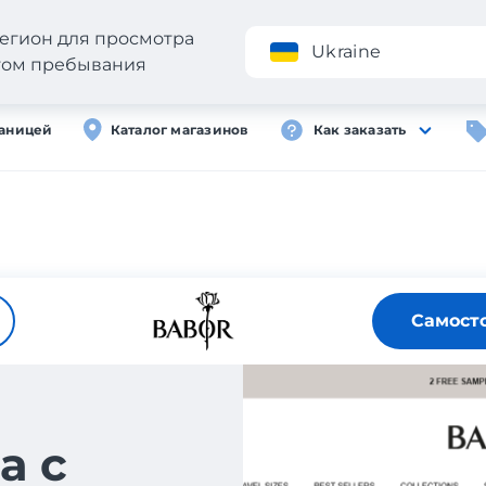
егион для просмотра
Приложение
Ukraine
стом пребывания
раницей
Каталог магазинов
Как заказать
Самост
а с