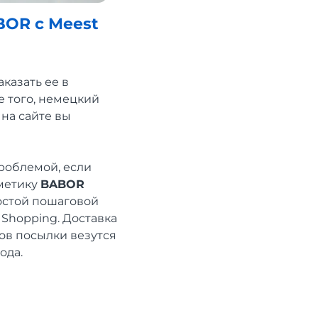
BOR с Meest
казать ее в
е того, немецкий
на сайте вы
проблемой, если
сметику
BABOR
ростой пошаговой
 Shopping. Доставка
ов посылки везутся
ода.