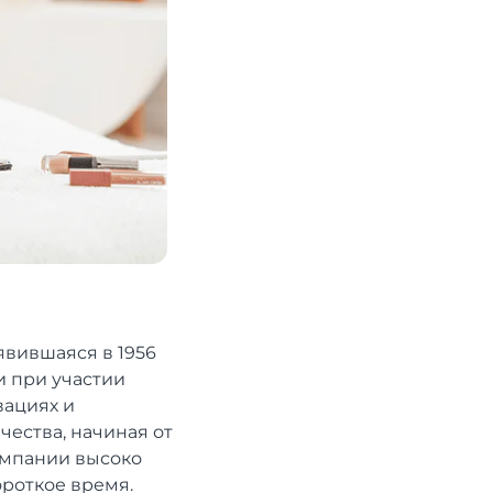
явившаяся в 1956
и при участии
вациях и
чества, начиная от
омпании высоко
ороткое время.