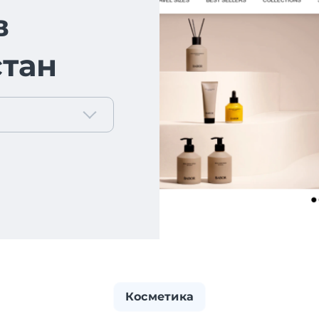
в
тан
Косметика