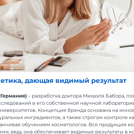
метика
, дающая видимый результат
Германия)
– разработка доктора Михаэля Бабора, по
исследований в его собственной научной лаборатори
университетов. Концепция бренда основана на инно
ральных ингредиентов, а также строгом контроле ка
канчивая обучением косметологов. Вся продукция к
ми, ведь она обеспечивает видимые результаты в к