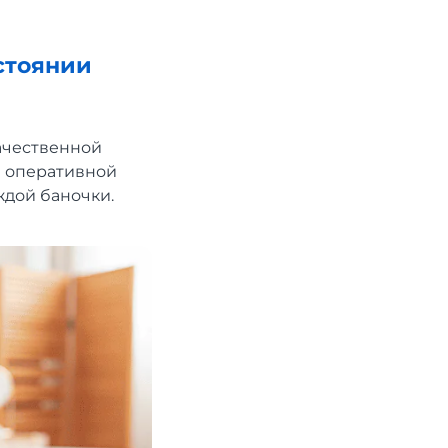
стоянии
ачественной
е оперативной
ждой баночки.