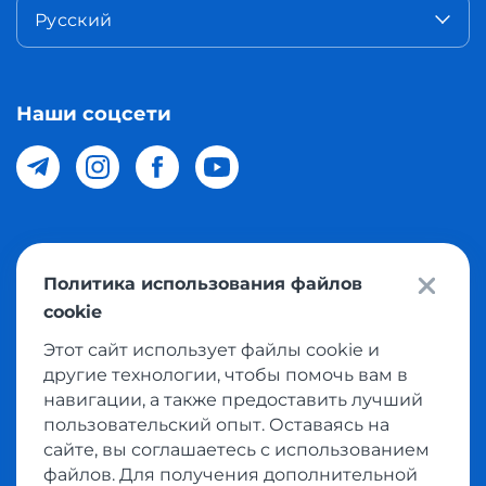
Русский
Наши соцсети
© 2026 Meest Shopping доставка покупок с интернет
Политика использования файлов
магазинов мира в Узбекистан. Все права защищены
cookie
Этот сайт использует файлы cookie и
Политика конфиденциальности
другие технологии, чтобы помочь вам в
Публичная оферта
навигации, а также предоставить лучший
пользовательский опыт. Оставаясь на
Условия использования сервисом выкупа товаров
сайте, вы соглашаетесь с использованием
файлов. Для получения дополнительной