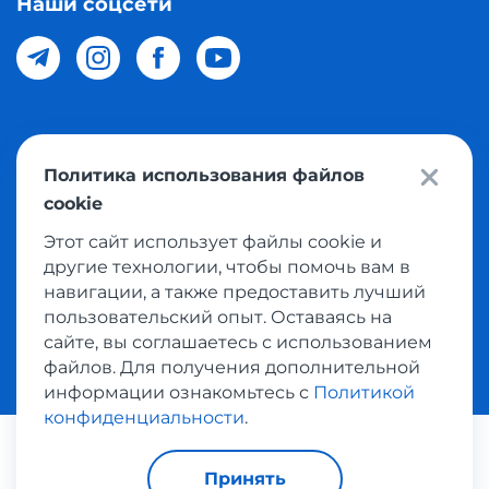
Наши соцсети
© 2026 Meest Shopping доставка покупок с интернет
Политика использования файлов
магазинов мира в Узбекистан. Все права защищены
cookie
Этот сайт использует файлы cookie и
Политика конфиденциальности
другие технологии, чтобы помочь вам в
Публичная оферта
навигации, а также предоставить лучший
пользовательский опыт. Оставаясь на
Условия использования сервисом выкупа товаров
сайте, вы соглашаетесь с использованием
файлов. Для получения дополнительной
информации ознакомьтесь с
Политикой
конфиденциальности
.
Платежные системы:
Принять