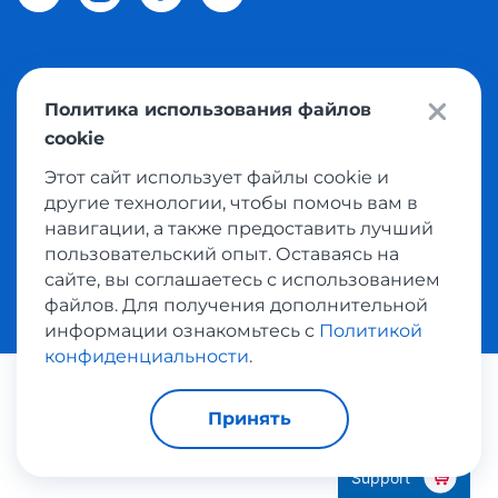
© 2026 Meest Shopping доставка покупок с интернет
Политика использования файлов
магазинов мира в Узбекистан. Все права защищены
cookie
Этот сайт использует файлы cookie и
Политика конфиденциальности
другие технологии, чтобы помочь вам в
Публичная оферта
навигации, а также предоставить лучший
пользовательский опыт. Оставаясь на
Условия использования сервисом выкупа товаров
сайте, вы соглашаетесь с использованием
файлов. Для получения дополнительной
информации ознакомьтесь с
Политикой
конфиденциальности
.
Платежные системы:
Принять
Support