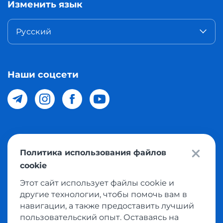
Изменить язык
Русский
Наши соцсети
© 2026 Meest Shopping доставка покупок с интернет
Политика использования файлов
магазинов мира в Узбекистан. Все права защищены
cookie
Этот сайт использует файлы cookie и
Политика конфиденциальности
другие технологии, чтобы помочь вам в
Публичная оферта
навигации, а также предоставить лучший
пользовательский опыт. Оставаясь на
Условия использования сервисом выкупа товаров