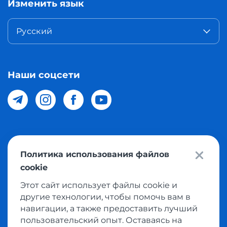
Изменить язык
Русский
Наши соцсети
© 2026 Meest Shopping доставка покупок с интернет
Политика использования файлов
магазинов мира в Узбекистан. Все права защищены
cookie
Этот сайт использует файлы cookie и
Политика конфиденциальности
другие технологии, чтобы помочь вам в
Публичная оферта
навигации, а также предоставить лучший
пользовательский опыт. Оставаясь на
Условия использования сервисом выкупа товаров