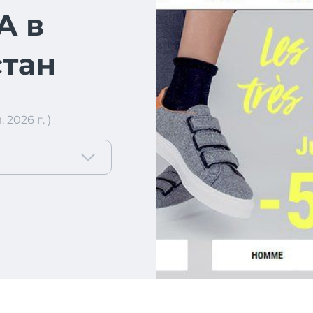
A в
тан
2026 г. )