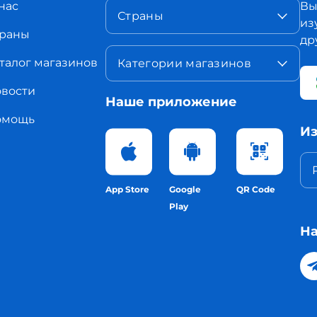
нас
Вы
Страны
из
раны
др
талог магазинов
Категории магазинов
вости
Наше приложение
омощь
Из
App Store
Google
QR Code
Play
На