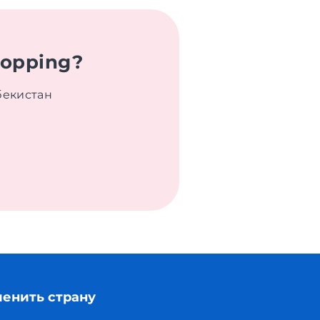
hopping?
бекистан
енить страну