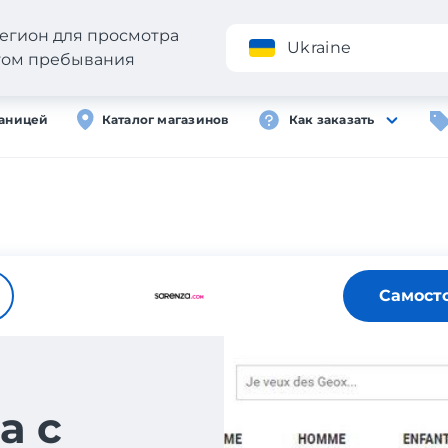
егион для просмотра
Приложение
Ukraine
стом пребывания
раницей
Каталог магазинов
Как заказать
Самост
а с