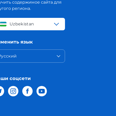
учить содержимое сайта для
угого региона.
Uzbekistan
менить язык
Русский
ши соцсети