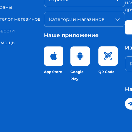
из
раны
др
талог магазинов
Категории магазинов
вости
Наше приложение
омощь
Из
App Store
Google
QR Code
Play
На