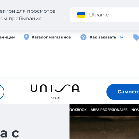
егион для просмотра
Приложение
Ukraine
стом пребывания
раницей
Каталог магазинов
Как заказать
Самост
а с