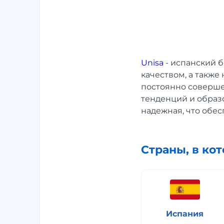
Unisa
- испанский б
качеством, а такж
постоянно соверше
тенденций и образо
надежная, что обе
Страны, в ко
Испания