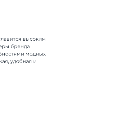
 славится высоким
неры бренда
ебностями модных
ая, удобная и