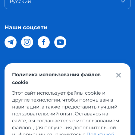
Русский
Наши соцсети
© 2026 Meest Shopping доставка покупок с интернет
Политика использования файлов
магазинов мира в Узбекистан. Все права защищены
cookie
Этот сайт использует файлы cookie и
Политика конфиденциальности
другие технологии, чтобы помочь вам в
Публичная оферта
навигации, а также предоставить лучший
пользовательский опыт. Оставаясь на
Условия использования сервисом выкупа товаров
сайте, вы соглашаетесь с использованием
файлов. Для получения дополнительной
информации ознакомьтесь с
Политикой