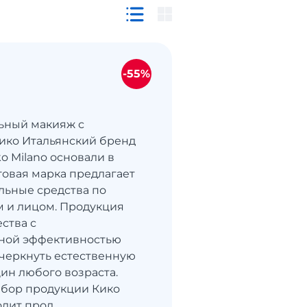
-55%
ьный макияж с
ико Итальянский бренд
o Milano основали в
рговая марка предлагает
ьные средства по
ом и лицом. Продукция
ства с
ной эффективностью
черкнуть естественную
ин любого возраста.
бор продукции Кико
ит прод...