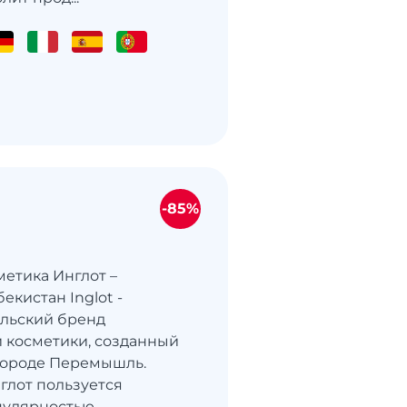
-85%
метика Инглот –
бекистан Inglot -
льский бренд
 косметики, созданный
 городе Перемышль.
глот пользуется
пулярностью.