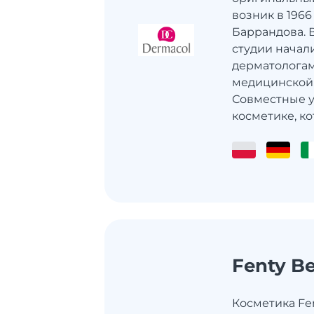
возник в 1966
Баррандова. 
студии начали
дерматологам
медицинской 
Совместные у
косметике, кот.
Fenty B
Косметика Fe