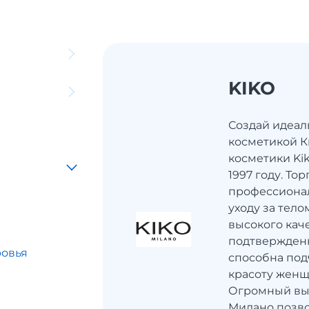
KIKO
Создай идеал
косметикой К
косметики Kik
1997 году. То
профессионал
уходу за тел
высокого каче
подтвержден
ровья
способна под
красоту женщ
ы
Огромный вы
Милано позвол