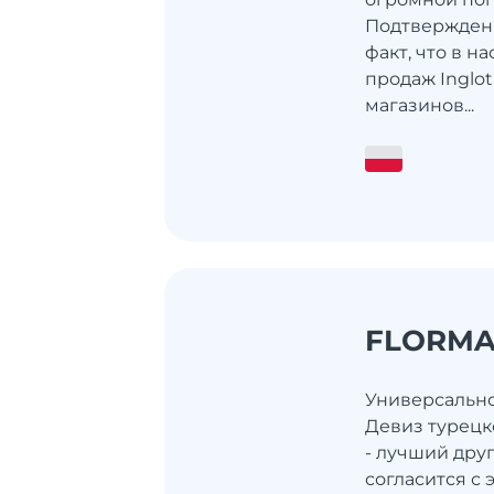
Подтверждени
факт, что в н
продаж Inglot
магазинов...
FLORM
Универсально
Девиз турецк
- лучший дру
согласится с 