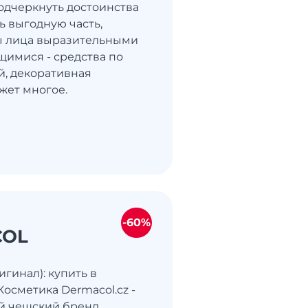
подчеркнуть достоинства
ь выгодную часть,
ы лица выразительными
имися - средства по
й, декоративная
жет многое.
-60%
COL
гинал): купить в
осметика Dermacol.cz -
й чешский бренд,