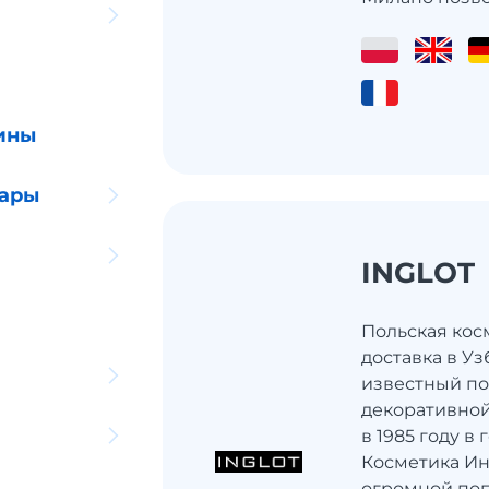
ины
уары
INGLOT
Польская кос
доставка в Уз
известный по
декоративной
в 1985 году в
Косметика Ин
огромной по