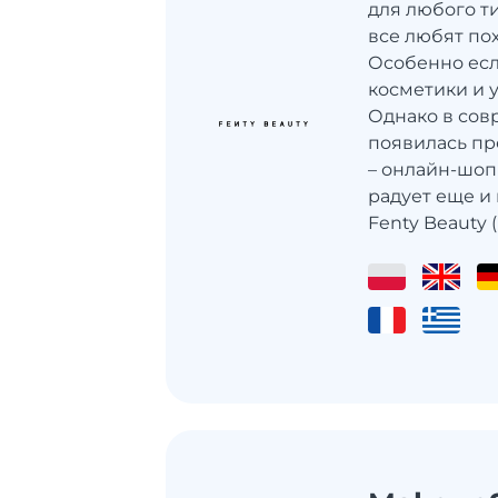
для любого т
все любят по
Особенно есл
косметики и 
Однако в со
появилась пр
– онлайн-шоп
радует еще и
Fenty Beauty (