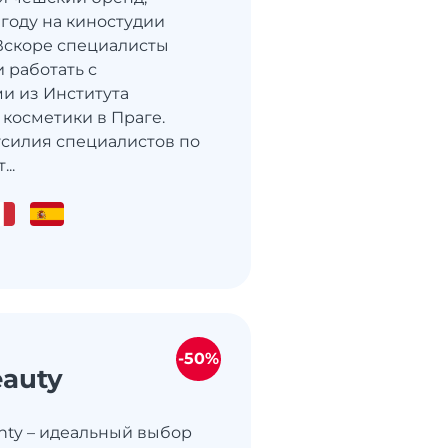
 году на киностудии
Вскоре специалисты
 работать с
и из Института
косметики в Праге.
силия специалистов по
..
-50%
eauty
nty – идеальный выбор