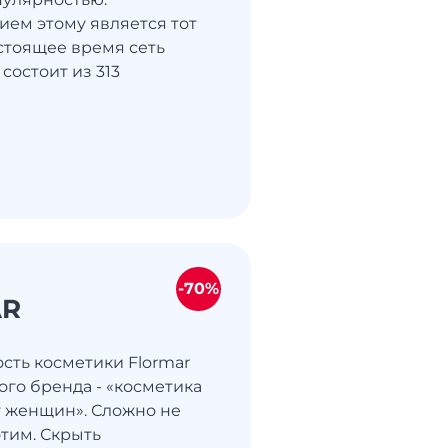
ем этому является тот
астоящее время сеть
 состоит из 313
-70%
AR
сть косметики Flormar
ого бренда - «косметика
г женщин». Сложно не
этим. Скрыть