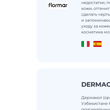
недостатки, 
кожи, оттенит
сделать черт
и запоминающ
уходу за коже
косметика мо
DERMA
Дермакол (ори
Узбекистане К
оригинальны