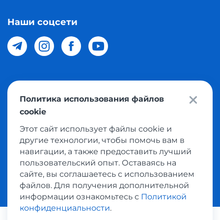
Наши соцсети
© 2026 Meest Shopping доставка покупок с интернет
Политика использования файлов
магазинов мира в Узбекистан. Все права защищены
cookie
Этот сайт использует файлы cookie и
Политика конфиденциальности
другие технологии, чтобы помочь вам в
Публичная оферта
навигации, а также предоставить лучший
пользовательский опыт. Оставаясь на
Условия использования сервисом выкупа товаров
сайте, вы соглашаетесь с использованием
файлов. Для получения дополнительной
информации ознакомьтесь с
Политикой
конфиденциальности
.