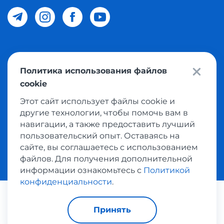
© 2026 Meest Shopping доставка покупок с интернет
Политика использования файлов
магазинов мира в Узбекистан. Все права защищены
cookie
Этот сайт использует файлы cookie и
Политика конфиденциальности
другие технологии, чтобы помочь вам в
Публичная оферта
навигации, а также предоставить лучший
пользовательский опыт. Оставаясь на
Условия использования сервисом выкупа товаров
сайте, вы соглашаетесь с использованием
файлов. Для получения дополнительной
информации ознакомьтесь с
Политикой
конфиденциальности
.
Платежные системы:
Принять