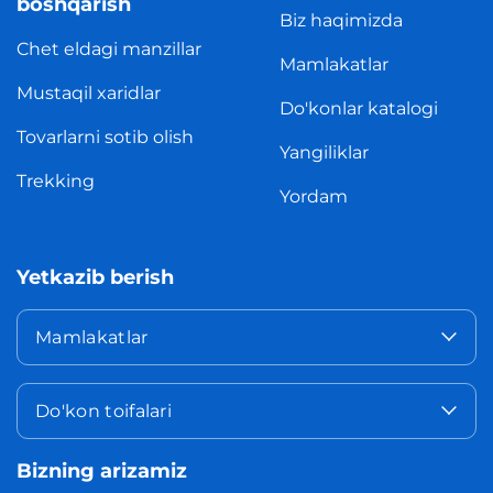
boshqarish
Biz haqimizda
Chet eldagi manzillar
Mamlakatlar
Mustaqil xaridlar
Do'konlar katalogi
Tovarlarni sotib olish
Yangiliklar
Trekking
Yordam
Yetkazib berish
Mamlakatlar
Do'kon toifalari
Bizning arizamiz