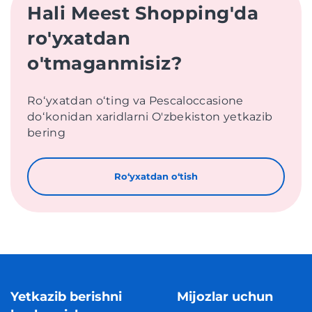
Hali Meest Shopping'da
ro'yxatdan
o'tmaganmisiz?
Roʻyxatdan oʻting va Pescaloccasione
doʻkonidan xaridlarni O'zbekiston yetkazib
bering
Roʻyxatdan oʻtish
Yetkazib berishni
Mijozlar uchun