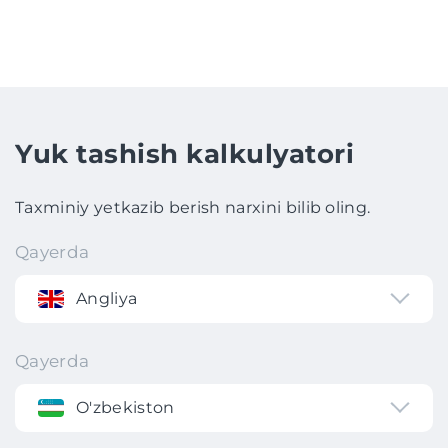
Yuk tashish kalkulyatori
Taxminiy yetkazib berish narxini bilib oling.
Qayerda
Angliya
Qayerda
O'zbekiston