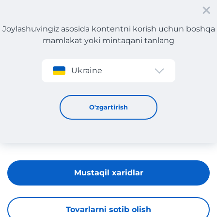
Joylashuvingiz asosida kontentni korish uchun boshqa
mamlakat yoki mintaqani tanlang
Roʻyxatdan oʻtish
Ukraine
Pescaloccasione
O'zgartirish
Mustaqil xaridlar
Tovarlarni sotib olish