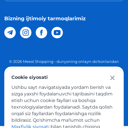
Bizning ijtimoiy tarmoqlarimiz
© 2026 Meest Shopping - dunyoning onlayn-do'konlaridan
O'zbekistonga xaridlarni yetkazib berish. Barcha huquqlar
Cookie siyosati
Maxfiylik siyosati
Ushbu sayt navigatsiyada yordam berish va
Ommaviy taklif
sizga yaxshi foydalanuvchi tajribasini taqdim
etish uchun cookie fayllari va boshqa
Tovar sotib olish xizmatidan foydalanish shartlari
texnologiyalardan foydalanadi. Saytda qolish
orqali siz fayllardan foydalanishga rozilik
bildirasiz. Qo'shimcha ma'lumot uchun
Maxfiylik siyosati
bilan tanishib chiqing.