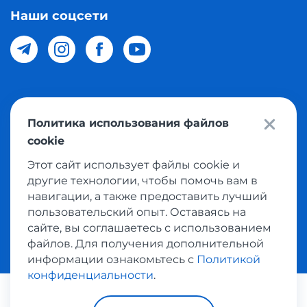
Наши соцсети
© 2026 Meest Shopping доставка покупок с интернет
Политика использования файлов
магазинов мира в Узбекистан. Все права защищены
cookie
Этот сайт использует файлы cookie и
Политика конфиденциальности
другие технологии, чтобы помочь вам в
Публичная оферта
навигации, а также предоставить лучший
пользовательский опыт. Оставаясь на
Условия использования сервисом выкупа товаров
сайте, вы соглашаетесь с использованием
файлов. Для получения дополнительной
информации ознакомьтесь с
Политикой
конфиденциальности
.
Платежные системы: