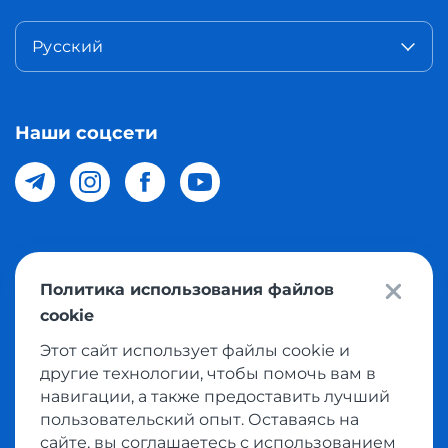
Русский
Наши соцсети
© 2026 Meest Shopping доставка покупок с интернет
Политика использования файлов
магазинов мира в Узбекистан. Все права защищены
cookie
Этот сайт использует файлы cookie и
Политика конфиденциальности
другие технологии, чтобы помочь вам в
Публичная оферта
навигации, а также предоставить лучший
пользовательский опыт. Оставаясь на
Условия использования сервисом выкупа товаров
сайте, вы соглашаетесь с использованием