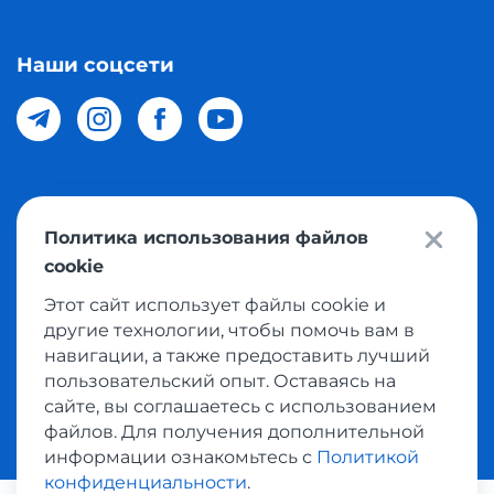
Наши соцсети
© 2026 Meest Shopping доставка покупок с интернет
Политика использования файлов
магазинов мира в Узбекистан. Все права защищены
cookie
Этот сайт использует файлы cookie и
Политика конфиденциальности
другие технологии, чтобы помочь вам в
Публичная оферта
навигации, а также предоставить лучший
пользовательский опыт. Оставаясь на
Условия использования сервисом выкупа товаров
сайте, вы соглашаетесь с использованием
файлов. Для получения дополнительной
информации ознакомьтесь с
Политикой
конфиденциальности
.