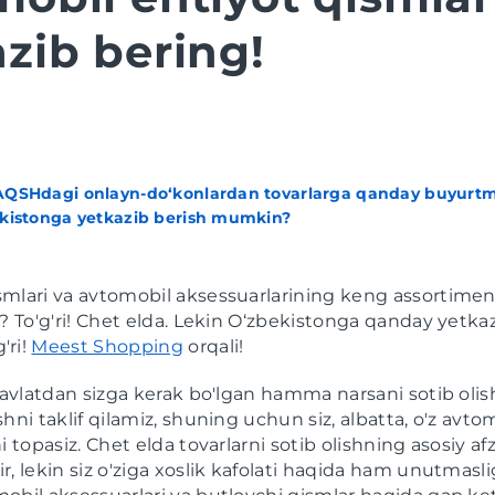
zib bering!
AQSHdagi onlayn-do‘konlardan tovarlarga qanday buyurtm
ekistonga yetkazib berish mumkin?
mlari va avtomobil aksessuarlarining keng assortimen
k? To'g'ri! Chet elda. Lekin O‘zbekistonga qanday yetka
'ri!
Meest Shopping
orqali!
 davlatdan sizga kerak bo'lgan hamma narsani sotib olis
shni taklif qilamiz, shuning uchun siz, albatta, o'z avt
i topasiz. Chet elda tovarlarni sotib olishning asosiy af
r, lekin siz o'ziga xoslik kafolati haqida ham unutmasli