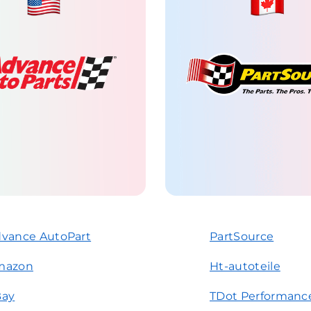
vance AutoPart
PartSource
mazon
Ht-autoteile
Bay
TDot Performanc