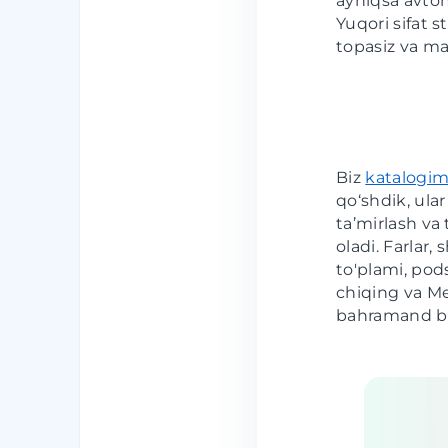
ayniqsa avtom
Yuqori sifat s
topasiz va ma
Biz
katalogim
qo‘shdik, ular
ta’mirlash va 
oladi. Farlar, 
to'plami, pods
chiqing va Me
bahramand bo