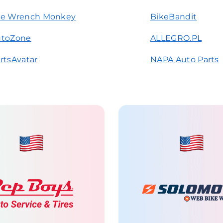
he Wrench Monkey
BikeBandit
utoZone
ALLEGRO.PL
rtsAvatar
NAPA Auto Parts