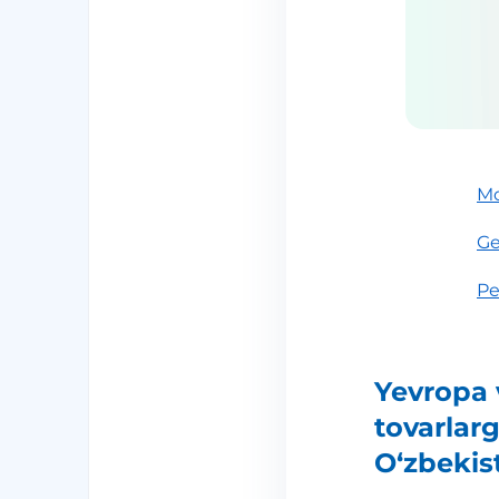
Mo
Ge
P
Yevropa 
tovarlar
O‘zbekis