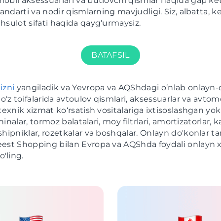
obil aksessuarlari va butlovchi qismlar haqida gap ke
tandarti va nodir qismlarning mavjudligi. Siz, albatta, ke
hsulot sifati haqida qayg'urmaysiz.
BATAFSIL
izni
yangiladik va Yevropa va AQShdagi o‘nlab onlayn-
 o‘z toifalarida avtoulov qismlari, aksessuarlar va avtom
texnik xizmat ko‘rsatish vositalariga ixtisoslashgan yoki
shinalar, tormoz balatalari, moy filtrlari, amortizatorlar, ka
hipniklar, rozetkalar va boshqalar. Onlayn do'konlar tan
est Shopping bilan Evropa va AQShda foydali onlayn x
'ling.