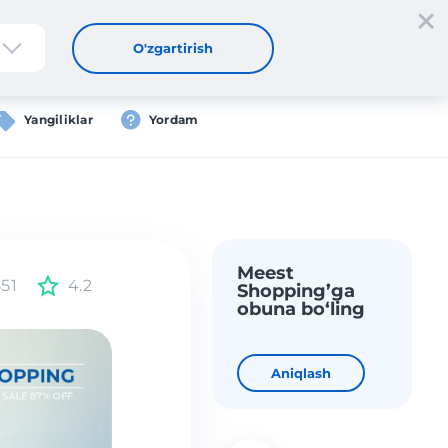
tdan oʻtish
Kirish
UZ
O'zgartirish
Yangiliklar
Yordam
Meest
51
4.2
Shopping’ga
obuna bo‘ling
Aniqlash