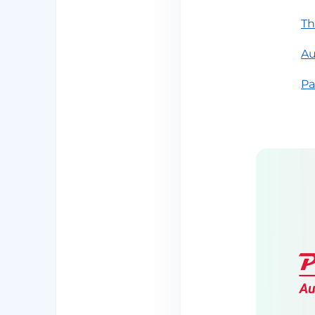
T
A
Pa