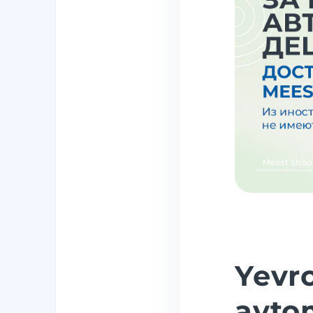
Yevr
avtom