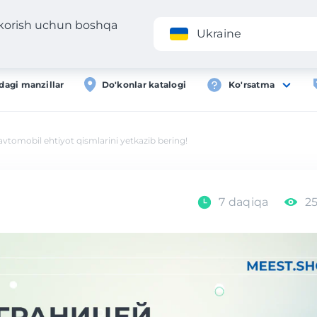
 korish uchun boshqa
Ilova
Roʻyxa
Ukraine
dagi manzillar
Do'konlar katalogi
Ko'rsatma
tomobil ehtiyot qismlarini yetkazib bering!
7 daqiqa
25