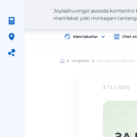
Joylashuvingiz asosida kontentni
mamlakat yoki mintaqani tanlang
Mamlakatlar
Chet el
Yangiliklar
Yevropa va AQShdan av
Meest
Shopping
3 / 5 / 2024