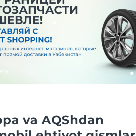
opa va AQShdan
obil ehtiyot qismlar