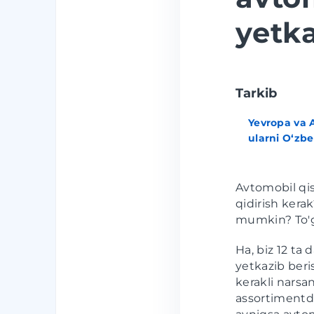
yetka
Tarkib
Yevropa va 
ularni O‘zb
Avtomobil qis
qidirish kera
mumkin? To'g
Ha, biz 12 ta
yetkazib beri
kerakli narsan
assortimentdi