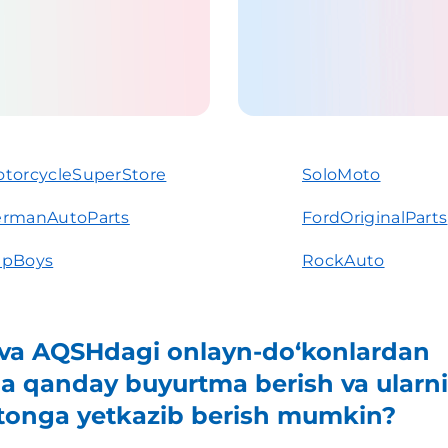
torcycleSuperStore
SoloMoto
rmanAutoParts
FordOriginalParts
epBoys
RockAuto
va AQSHdagi onlayn-do‘konlardan
ga qanday buyurtma berish va ularni
tonga yetkazib berish mumkin?