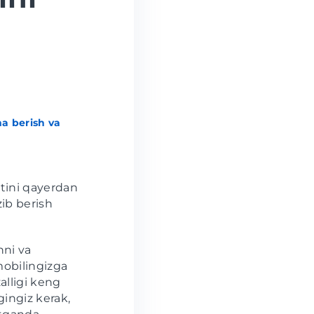
a berish va
tini qayerdan
zib berish
hni va
omobilingizga
zalligi keng
gingiz kerak,