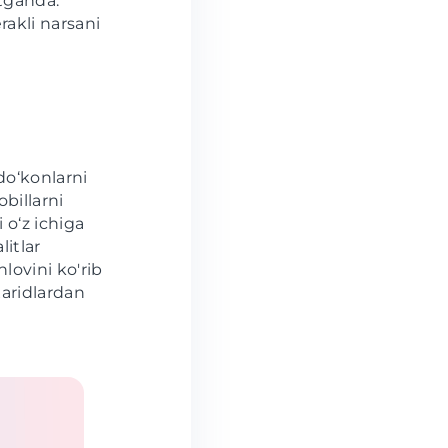
tganda.
rakli narsani
do‘konlarni
obillarni
 o‘z ichiga
litlar
lovini ko'rib
aridlardan