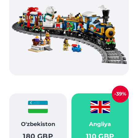
-39%
O'zbekiston
Angliya
180 GBP
110 GBP