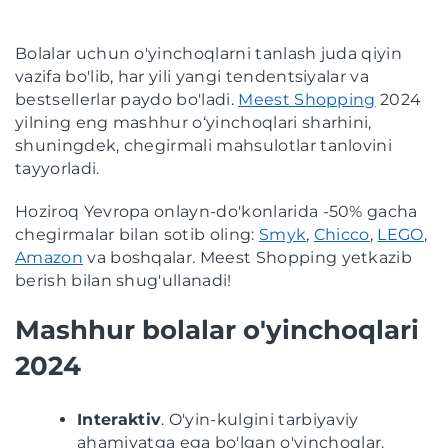
Bolalar uchun o'yinchoqlarni tanlash juda qiyin
vazifa bo'lib, har yili yangi tendentsiyalar va
bestsellerlar paydo bo'ladi.
Meest Shopping
2024
yilning eng mashhur o‘yinchoqlari sharhini,
shuningdek, chegirmali mahsulotlar tanlovini
tayyorladi.
Hoziroq Yevropa onlayn-do'konlarida -50% gacha
chegirmalar bilan sotib oling:
Smyk
,
Chicco
,
LEGO
,
Amazon
va boshqalar. Meest Shopping yetkazib
berish bilan shug'ullanadi!
Mashhur bolalar o'yinchoqlari
2024
Interaktiv
. O'yin-kulgini tarbiyaviy
ahamiyatga ega bo'lgan o'yinchoqlar.