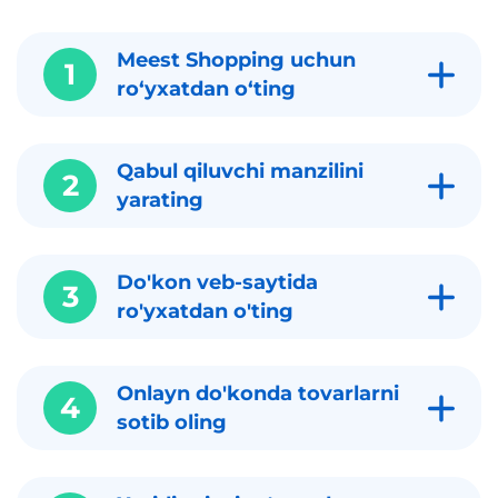
Meest Shopping uchun
1
roʻyxatdan oʻting
Qabul qiluvchi manzilini
2
yarating
Do'kon veb-saytida
3
ro'yxatdan o'ting
Onlayn do'konda tovarlarni
4
sotib oling