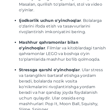
Masalan, qurilish to'plamlari, stol va video
o'yinlar.
Ijodkorlik uchun o'yinchoqlar
. Bolalarga
o'zlarini ifoda etish va tasavvurlarini
rivojlantirish imkoniyatini bering.
Mashhur qahramonlar bilan
o'yinchoqlar
. Filmlar va kitoblardagi tanish
qahramonlar LEGO va boshqa o'yin
to'plamlarida mashhur bo'lib qolmoqda.
Stressga qarshi o'yinchoqlar
. Ular stress
va taranglikni bartaraf etishga yordam
beradi, bolalarda nozik vosita
ko'nikmalarini rivojlantirishga yordam
beradi va har qanday joyda foydalanish
uchun qulaydir. Ular orasida eng
mashhurlari: Pop It, Moon Ball, Squishy,
Slime, Spinner.