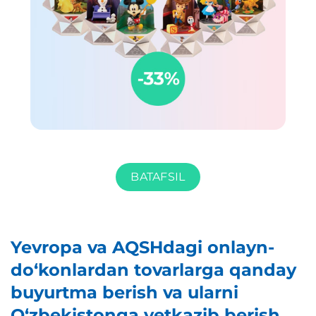
BATAFSIL
Yevropa va AQSHdagi onlayn-
do‘konlardan tovarlarga qanday
buyurtma berish va ularni
O‘zbekistonga yetkazib berish