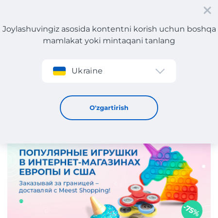
Joylashuvingiz asosida kontentni korish uchun boshqa
mamlakat yoki mintaqani tanlang
Roʻyxatdan oʻtish
Ukraine
Yevropadagi onlayn-do'konlarda mashhur o'yinchoqlar!
9 / 7 / 2024
O'zgartirish