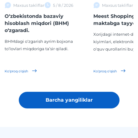
Maxsus takliflar
5 / 8 / 2026
Maxsus takliflar
O‘zbekistonda bazaviy
Meest Shopping 
hisoblash miqdori (BHM)
maktabga tayyor
o‘zgaradi.
Xorijdagi internet-d
BHMdagi o‘zgarish ayrim bojxona
kiyimlari, elektronika,
to‘lovlari miqdoriga ta’sir qiladi.
o‘quv qurollarini buyur
Ko'proq o'qish
Ko'proq o'qish
Barcha yangiliklar