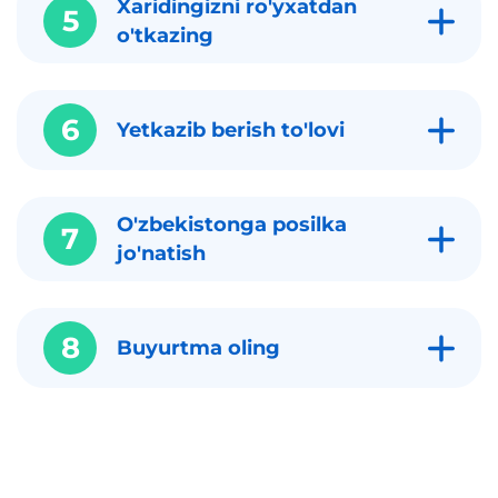
Xaridingizni ro'yxatdan
5
o'tkazing
6
Yetkazib berish to'lovi
O'zbekistonga posilka
7
jo'natish
8
Buyurtma oling