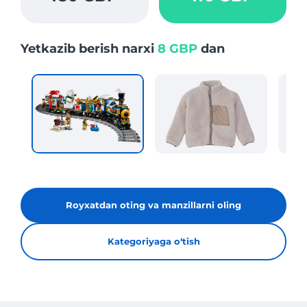
Yetkazib berish narxi
8 GBP
dan
Royxatdan oting va manzillarni oling
Kategoriyaga oʻtish