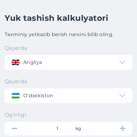
Yuk tashish kalkulyatori
Taxminiy yetkazib berish narxini bilib oling.
Qayerda
Angliya
Qayerda
O'zbekiston
Og'irligi
kg