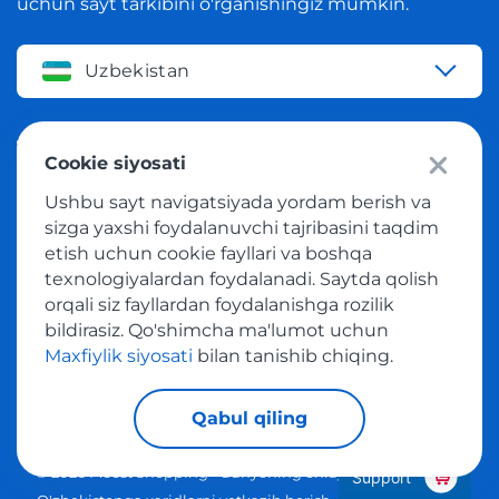
uchun sayt tarkibini o'rganishingiz mumkin.
Uzbekistan
Tilni o'zgartirish
Cookie siyosati
Ushbu sayt navigatsiyada yordam berish va
O'zbek
sizga yaxshi foydalanuvchi tajribasini taqdim
etish uchun cookie fayllari va boshqa
texnologiyalardan foydalanadi. Saytda qolish
Bizning ijtimoiy tarmoqlarimiz
orqali siz fayllardan foydalanishga rozilik
bildirasiz. Qo'shimcha ma'lumot uchun
Maxfiylik siyosati
bilan tanishib chiqing.
Qabul qiling
© 2026 Meest Shopping - dunyoning onlayn-do'konlaridan
Support