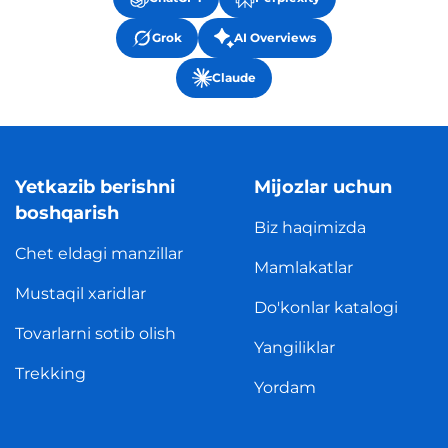
Grok
AI Overviews
Claude
Yetkazib berishni
Mijozlar uchun
boshqarish
Biz haqimizda
Chet eldagi manzillar
Mamlakatlar
Mustaqil xaridlar
Do'konlar katalogi
Tovarlarni sotib olish
Yangiliklar
Trekking
Yordam