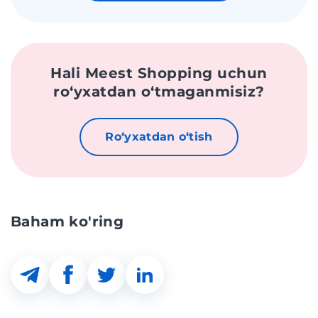
Hali Meest Shopping uchun
roʻyxatdan oʻtmaganmisiz?
Roʻyxatdan oʻtish
Baham ko'ring