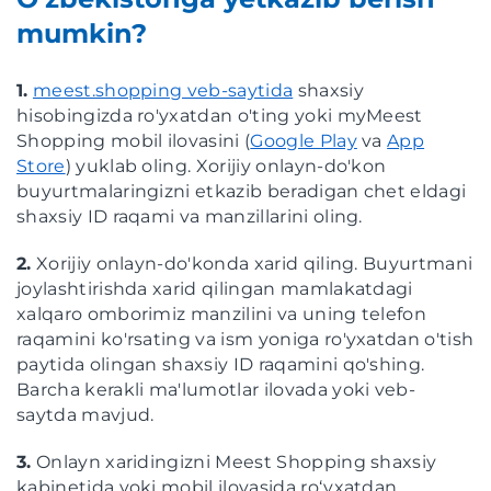
mumkin?
1.
meest.shopping veb-saytida
shaxsiy
hisobingizda ro'yxatdan o'ting yoki myMeest
Shopping mobil ilovasini (
Google Play
va
App
Store
) yuklab oling. Xorijiy onlayn-do'kon
buyurtmalaringizni etkazib beradigan chet eldagi
shaxsiy ID raqami va manzillarini oling.
2.
Xorijiy onlayn-do'konda xarid qiling. Buyurtmani
joylashtirishda xarid qilingan mamlakatdagi
xalqaro omborimiz manzilini va uning telefon
raqamini ko'rsating va ism yoniga ro'yxatdan o'tish
paytida olingan shaxsiy ID raqamini qo'shing.
Barcha kerakli ma'lumotlar ilovada yoki veb-
saytda mavjud.
3.
Onlayn xaridingizni Meest Shopping shaxsiy
kabinetida yoki mobil ilovasida roʻyxatdan