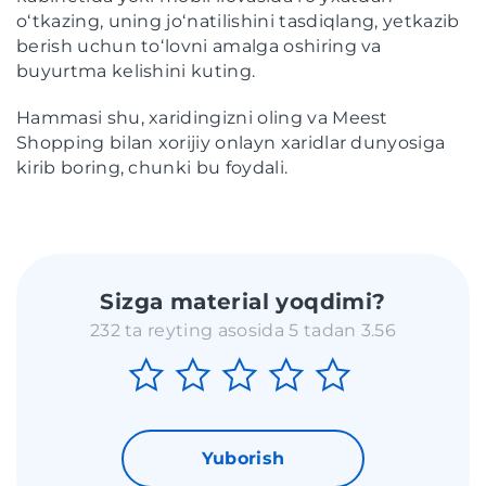
oʻtkazing, uning joʻnatilishini tasdiqlang, yetkazib
berish uchun toʻlovni amalga oshiring va
buyurtma kelishini kuting.
Hammasi shu, xaridingizni oling va Meest
Shopping bilan xorijiy onlayn xaridlar dunyosiga
kirib boring, chunki bu foydali.
Sizga material yoqdimi?
232 ta reyting asosida 5 tadan 3.56
Yuborish