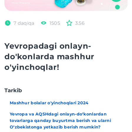
7 daqiqa
1505
3.56
Yevropadagi onlayn-
do'konlarda mashhur
o'yinchoqlar!
Tarkib
Mashhur bolalar o'yinchoqlari 2024
Yevropa va AQSHdagi onlayn-do‘konlardan
tovarlarga qanday buyurtma berish va ularni
O‘zbekistonga yetkazib berish mumkin?