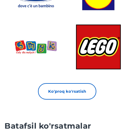
Ko'proq ko'rsatish
Batafsil ko'rsatmalar