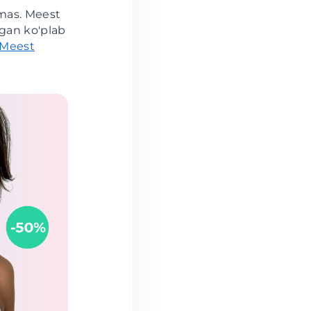
emas. Meest
igan ko'plab
Meest