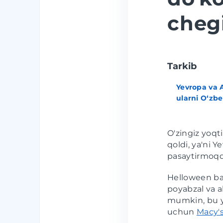
chegi
Tarkib
Yevropa va 
ularni O‘zb
O'zingiz yoq
qoldi, ya'ni Y
pasaytirmoqd
Helloween ba
poyabzal va a
mumkin, bu ye
uchun
Macy'