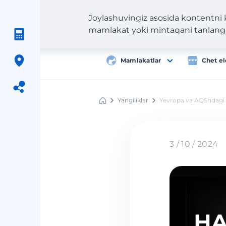
Joylashuvingiz asosida kontentni
mamlakat yoki mintaqani tanlang
Mamlakatlar
Chet el
Yangiliklar
Yevropa va AQShdagi 
Meest
Shopping
3 / 10 / 2024