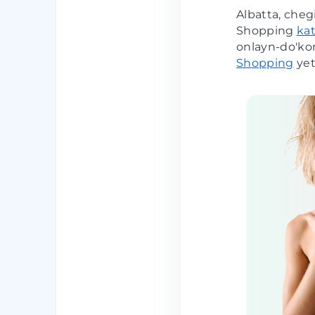
Albatta, cheg
Shopping
ka
onlayn-do'kon
Shopping
yet