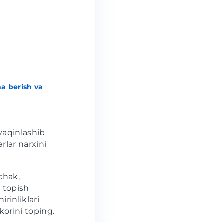
a berish va
yaqinlashib
rlar narxini
!
chak,
 topish
rinliklari
orini toping.