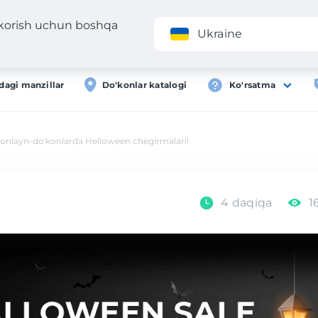
 korish uchun boshqa
Ilova
Roʻyxa
Ukraine
dagi manzillar
Do'konlar katalogi
Ko'rsatma
onlayn-do'konlarda Helloween chegirmalari!
4 daqiqa
1