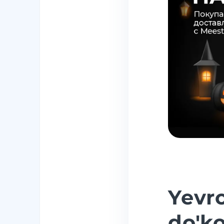
Yevr
do'k