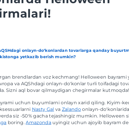
rmalari!
AQSHdagi onlayn-do‘konlardan tovarlarga qanday buyurtm
ekistonga yetkazib berish mumkin?
tirgan brendlardan voz kechmang! Helloween bayrami 
evropa va AQShdagi onlayn-do'konlar turli toifadagi tova
a. Sizni aql bovar qilmaydigan chegirmalar kutmoqda
yrami uchun buyumlarni onlayn xarid qiling. Kiyim-ke
ksessuarlarni
Nasty Gal
va
Zalando
onlayn-do'konlarida
rda siz -50% gacha tejashingiz mumkin. Helloween shi
sga
boring.
Amazonda
uyingiz uchun ajoyib bayram dek