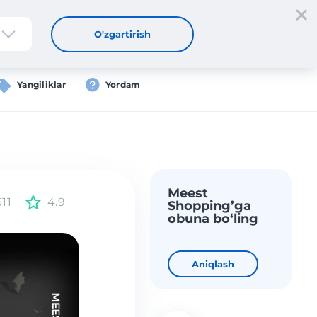
tdan oʻtish
Kirish
UZ
O'zgartirish
Yangiliklar
Yordam
Meest
611
4.9
Shopping’ga
obuna bo‘ling
Aniqlash