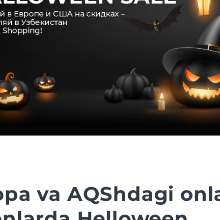
opa va AQShdagi onl
onlarda Helloween