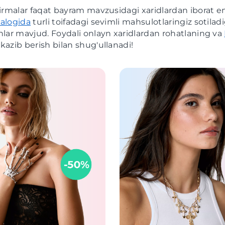
irmalar faqat bayram mavzusidagi xaridlardan iborat 
talogida
turli toifadagi sevimli mahsulotlaringiz sotilad
lar mavjud. Foydali onlayn xaridlardan rohatlaning va
kazib berish bilan shug'ullanadi!