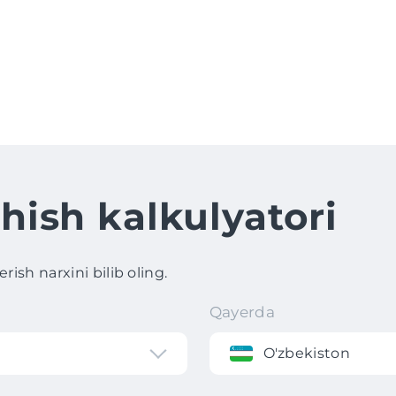
hish kalkulyatori
ish narxini bilib oling.
Qayerda
O'zbekiston