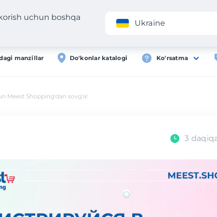
 korish uchun boshqa
Ilova
Roʻyxa
Ukraine
dagi manzillar
Do'konlar katalogi
Ko'rsatma
un Meest Shopping'dan sovg'a!
3 daqiq