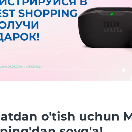
xatdan o'tish uchun 
ping'dan sovg'a!