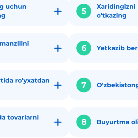
g uchun
Xaridingizni
5
ng
o'tkazing
manzilini
6
Yetkazib beri
tida ro'yxatdan
7
O'zbekistong
a tovarlarni
8
Buyurtma ol