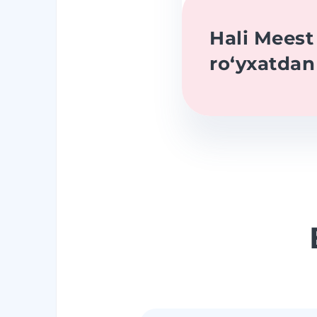
Hali Mees
roʻyxatda