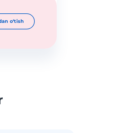
dan oʻtish
r