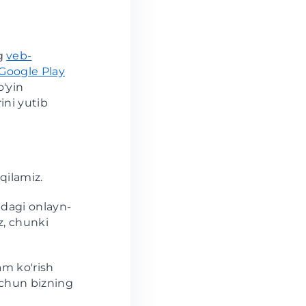
g
veb-
Google Play
o'yin
ini yutib
 qilamiz.
hdagi onlayn-
z, chunki
am ko'rish
uchun bizning