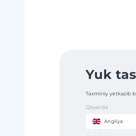
Yuk tas
Taxminiy yetkazib ber
Qayerda
Angliya