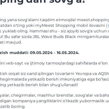
ng yana sovg'alarni taqdim etmoqda! meest.shoppin
xatdan o'ting yoki myMeest Shopping mobil ilovasini (
). yuklab oling. Hammasi shu - siz ajoyib sovg'a uchun 
siz! Bu safar sizda JBL Wave Buds Black minigarnituralar
ati mavjud.
zish muddati: 09.05.2024 - 16.05.2024.
rini veb-sayt va ijtimoiy tarmoqlardagi sahifalarda e'lon
tish orqali siz xarid qilingan tovarlarni Yevropa va AQS
hegirmalarda yetkazib berish imkoniyatiga ega bo‘lasi
g yetkazib berish bilan shug‘ullanadi!
yalar, chegirmalar, mashhur brendlar, sovg'alar va bah
digan kompaniya yangiliklarini o'tkazib yubormaslik 
zatib boring.