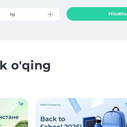
Hisobla
kg
k o'qing