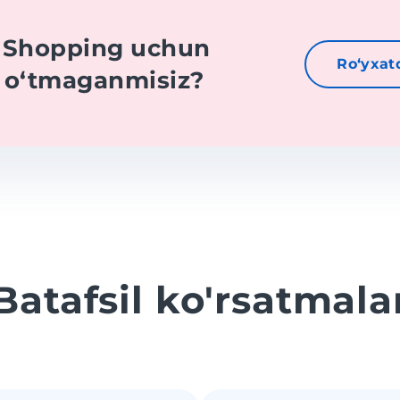
t Shopping uchun
Roʻyxat
n oʻtmaganmisiz?
Batafsil ko'rsatmala