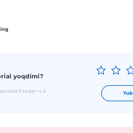
ing
rial yoqdimi?
 asosida 5 tadan 4.6
Yub