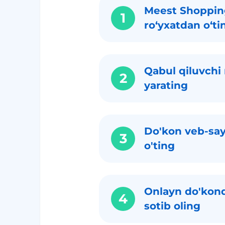
Meest Shoppin
1
roʻyxatdan oʻti
Qabul qiluvchi 
2
yarating
Do'kon veb-say
3
o'ting
Onlayn do'kond
4
sotib oling