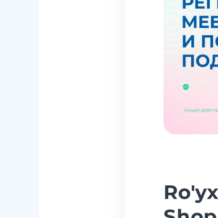
Ro'y
Shop