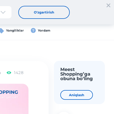
tdan oʻtish
Kirish
UZ
O'zgartirish
Yangiliklar
Yordam
Meest
a
1428
Shopping’ga
obuna bo‘ling
Aniqlash