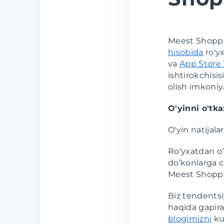
Meest Shoppi
hisobida
ro'y
va
App Store
ishtirokchisi
olish imkoniy
O'yinni o'tka
O'yin natijala
Ro‘yxatdan o‘
do‘konlarga c
Meest Shoppin
Biz tendentsi
haqida gapira
blogimizni
ku