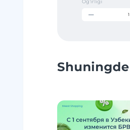
Og'irligi
Shuningde