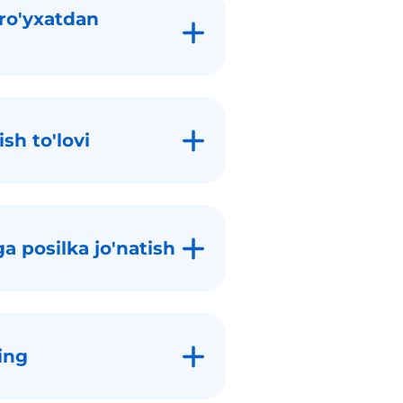
 ro'yxatdan
sh to'lovi
a posilka jo'natish
ing