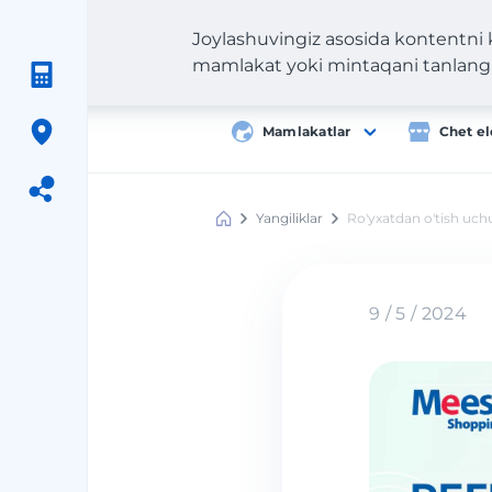
Joylashuvingiz asosida kontentni
mamlakat yoki mintaqani tanlang
Mamlakatlar
Chet el
Yangiliklar
Ro'yxatdan o'tish uch
Meest
Shopping
9 / 5 / 2024