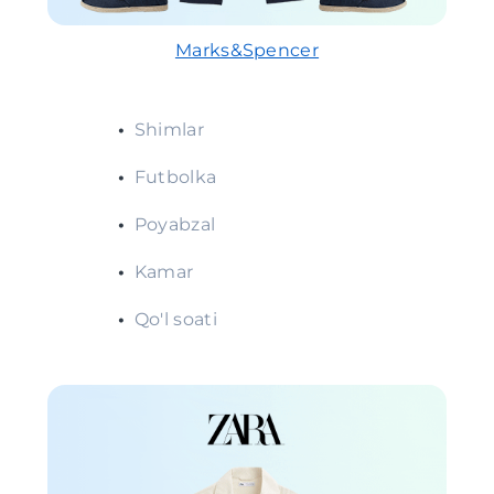
Marks&Spencer
•
Shimlar
•
Futbolka
•
Poyabzal
•
Kamar
•
Qo'l soati