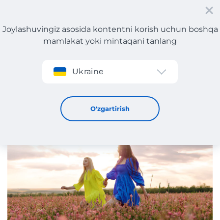
Joylashuvingiz asosida kontentni korish uchun boshqa
mamlakat yoki mintaqani tanlang
Roʻyxatdan oʻtish
Ukraine
Meest Shopping-dan uslublar bo'yicha qo'llanma! Kashta
tikilgan zamonaviy kiyimlar
25 / 9 / 2024
O'zgartirish