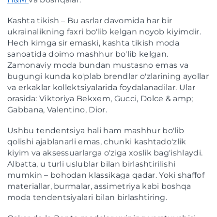
Kashta tikish – Bu asrlar davomida har bir
ukrainalikning faxri bo'lib kelgan noyob kiyimdir.
Hech kimga sir emaski, kashta tikish moda
sanoatida doimo mashhur bo'lib kelgan.
Zamonaviy moda bundan mustasno emas va
bugungi kunda ko'plab brendlar o'zlarining ayollar
va erkaklar kollektsiyalarida foydalanadilar. Ular
orasida: Viktoriya Bekxem, Gucci, Dolce & amp;
Gabbana, Valentino, Dior.
Ushbu tendentsiya hali ham mashhur bo'lib
qolishi ajablanarli emas, chunki kashtado'zlik
kiyim va aksessuarlarga o'ziga xoslik bag'ishlaydi.
Albatta, u turli uslublar bilan birlashtirilishi
mumkin – bohodan klassikaga qadar. Yoki shaffof
materiallar, burmalar, assimetriya kabi boshqa
moda tendentsiyalari bilan birlashtiring.