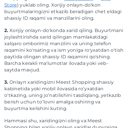
Store
) yuklab oling. Xorijiy onlayn-do'kon
buyurtmalaringizni etkazib beradigan chet eldagi
shaxsiy ID raqami va manzillarini oling.
2.
Xorijiy onlayn-do'konda xarid qiling. Buyurtmani
joylashtirishda xarid qilingan mamlakatdagi
xalqaro omborimiz manzilini va uning telefon
raqamini ko'rsating va ism yoniga ro'yxatdan o'tish
paytida olingan shaxsiy ID raqamini qo'shing.
Barcha kerakli ma'lumotlar ilovada yoki veb-
saytda mavjud.
3.
Onlayn xaridingizni Meest Shopping shaxsiy
kabinetida yoki mobil ilovasida roʻyxatdan
oʻtkazing, uning joʻnatilishini tasdiqlang, yetkazib
berish uchun toʻlovni amalga oshiring va
buyurtma kelishini kuting.
Hammasi shu, xaridingizni oling va Meest
Shopping bilan xorijiy onlayn xaridlar dunyosiga