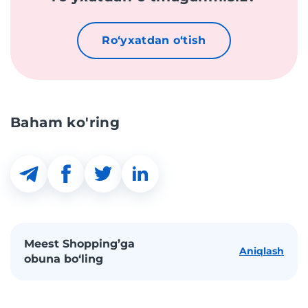
Roʻyxatdan oʻtish
Baham ko'ring
Meest Shopping’ga
Aniqlash
obuna bo‘ling