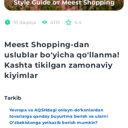
10 daqiqa
4115
4.4
Meest Shopping-dan
uslublar bo'yicha qo'llanma!
Kashta tikilgan zamonaviy
kiyimlar
Tarkib
Yevropa va AQSHdagi onlayn-do‘konlardan
tovarlarga qanday buyurtma berish va ularni
O‘zbekistonga yetkazib berish mumkin?