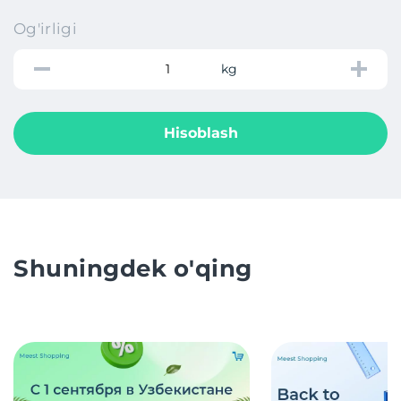
Og'irligi
kg
Hisoblash
Shuningdek o'qing