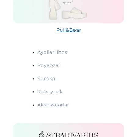
Pull&Bear
•
Ayollar libosi
•
Poyabzal
•
Sumka
•
Ko'zoynak
•
Aksessuarlar