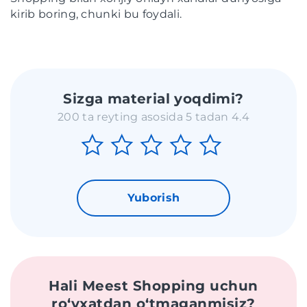
kirib boring, chunki bu foydali.
Sizga material yoqdimi?
200 ta reyting asosida 5 tadan 4.4
Yuborish
Hali Meest Shopping uchun
roʻyxatdan oʻtmaganmisiz?