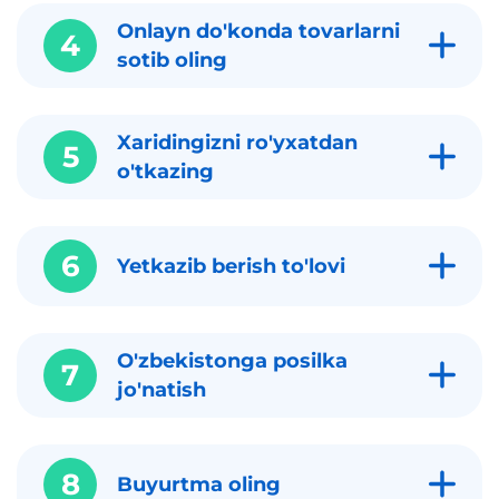
Onlayn do'konda tovarlarni
4
sotib oling
Xaridingizni ro'yxatdan
5
o'tkazing
6
Yetkazib berish to'lovi
O'zbekistonga posilka
7
jo'natish
8
Buyurtma oling