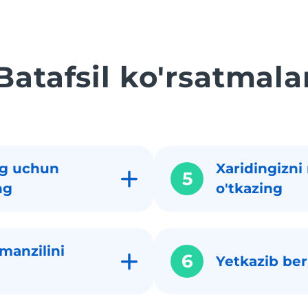
Batafsil ko'rsatmala
g uchun
Xaridingizni
5
ng
o'tkazing
manzilini
6
Yetkazib beri