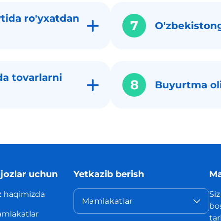
tida ro'yxatdan
7
O'zbekistong
a tovarlarni
8
Buyurtma ol
jozlar uchun
Yetkazib berish
Ma
z haqimizda
Siz
Mamlakatlar
bo
mlakatlar
ta