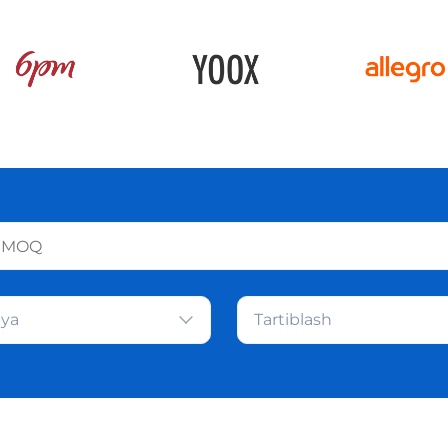
iya
Tartiblash