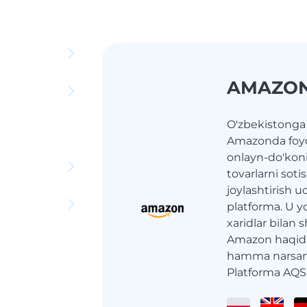
AMAZON
O'zbekistonga 
Amazonda foyd
onlayn-do'koni 
tovarlarni soti
joylashtirish
platforma. U y
xaridlar bilan 
Amazon haqid
hamma narsani
Platforma AQSh