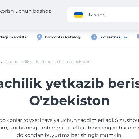
 korish uchun boshqa
Ilova
Roʻyxa
Ukraine
dagi manzillar
Do'konlar katalogi
Ko'rsatma
To'qimachilik yetkazib berish bilan O'zbekiston
chilik yetkazib beri
O'zbekiston
do'konlar ro'yxati tavsiya uchun taqdim etiladi. Siz ushbu
am, uni bizning omborimizga etkazib beradigan har qan
do'kondan buyurtma berishingiz mumkin.