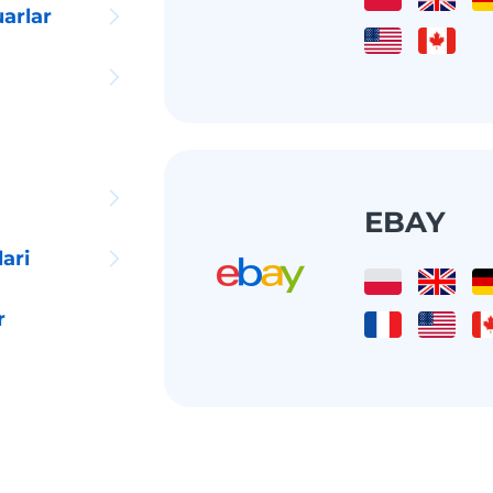
arlar
EBAY
ari
r