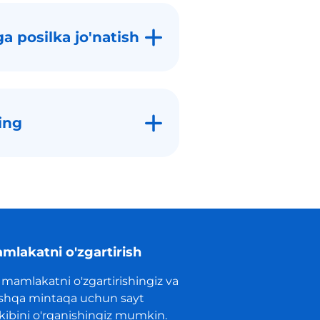
a posilka jo'natish
ing
mlakatni o'zgartirish
 mamlakatni o'zgartirishingiz va
shqa mintaqa uchun sayt
rkibini o'rganishingiz mumkin.