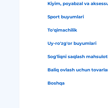
Kiyim, poyabzal va aksessu
Sport buyumlari
To'qimachilik
Uy-ro'zg'or buyumlari
Sog'liqni saqlash mahsulotl
Baliq ovlash uchun tovarla
Boshqa