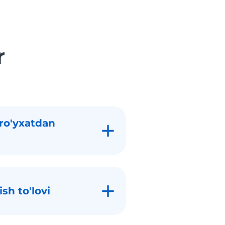
r
 ro'yxatdan
sh to'lovi