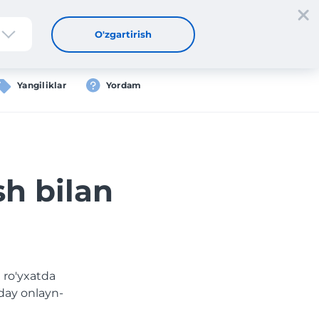
tdan oʻtish
Kirish
UZ
O'zgartirish
Yangiliklar
Yordam
sh bilan
 ro'yxatda
day onlayn-