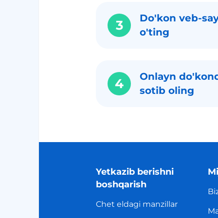
Do'kon veb-say
3
o'ting
Onlayn do'kond
4
sotib oling
Yetkazib berishni
Mi
boshqarish
Bi
Chet eldagi manzillar
Ma