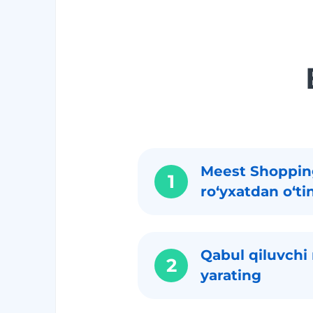
Meest Shoppin
1
roʻyxatdan oʻti
Qabul qiluvchi 
2
yarating