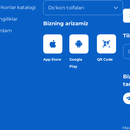
'konlar katalogi
Do'kon toifalari
ngiliklar
Bizning arizamiz
rdam
Ti
App Store
Google
QR Code
Play
Bi
ta
Maxf