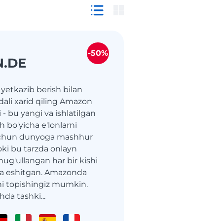
-50%
.DE
yetkazib berish bilan
ali xarid qiling Amazon
- bu yangi va ishlatilgan
sh bo'yicha e'lonlarni
 uchun dunyoga mashhur
oki bu tarzda onlayn
shug'ullangan har bir kishi
a eshitgan. Amazonda
 topishingiz mumkin.
da tashki...