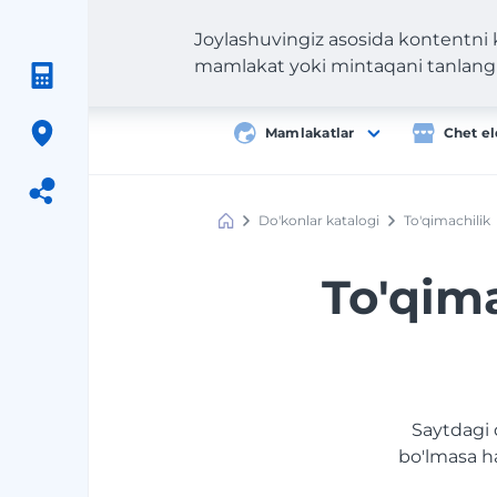
Joylashuvingiz asosida kontentni
mamlakat yoki mintaqani tanlang
Mamlakatlar
Chet el
Do'konlar katalogi
To'qimachilik
Meest
Shopping
To'qima
Saytdagi 
bo'lmasa h