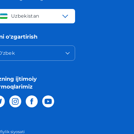
Uzbekistan
lni o'zgartirish
O'zbek
zning ijtimoiy
rmoqlarimiz
iylik siyosati