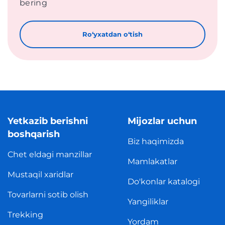
bering
Roʻyxatdan oʻtish
Yetkazib berishni
Mijozlar uchun
boshqarish
Biz haqimizda
Chet eldagi manzillar
Mamlakatlar
Mustaqil xaridlar
Do'konlar katalogi
Tovarlarni sotib olish
Yangiliklar
Trekking
Yordam