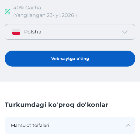
40% Gacha
(Yangilangan 23-iyl, 2026 )
Polsha
Veb-saytga o'ting
Turkumdagi ko'proq do'konlar