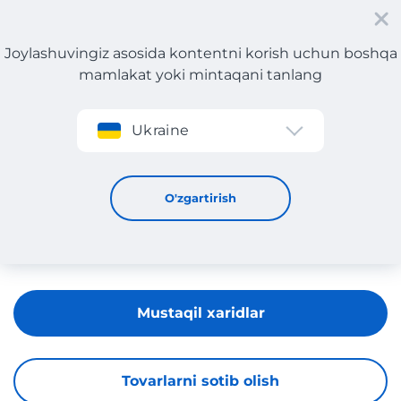
Joylashuvingiz asosida kontentni korish uchun boshqa
mamlakat yoki mintaqani tanlang
Roʻyxatdan oʻtish
Ukraine
Anastasia Beverly Hills
O'zgartirish
Mustaqil xaridlar
Tovarlarni sotib olish