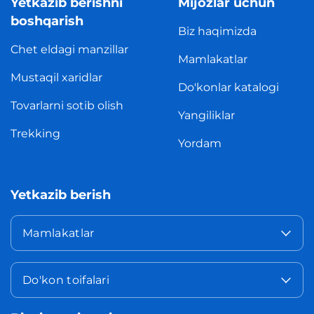
Yetkazib berishni
Mijozlar uchun
boshqarish
Biz haqimizda
Chet eldagi manzillar
Mamlakatlar
Mustaqil xaridlar
Do'konlar katalogi
Tovarlarni sotib olish
Yangiliklar
Trekking
Yordam
Yetkazib berish
Mamlakatlar
Do'kon toifalari