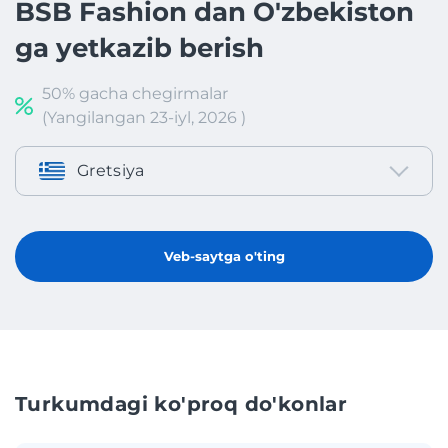
BSB Fashion dan O'zbekiston
ga yetkazib berish
50% gacha chegirmalar
(Yangilangan 23-iyl, 2026 )
Gretsiya
Veb-saytga o'ting
Turkumdagi ko'proq do'konlar