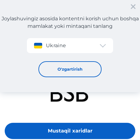
Joylashuvingiz asosida kontentni korish uchun boshqa
mamlakat yoki mintaqani tanlang
Roʻyxatdan oʻtish
Ukraine
BSB Fashion
O'zgartirish
Mustaqil xaridlar