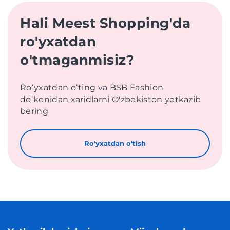
Hali Meest Shopping'da
ro'yxatdan
o'tmaganmisiz?
Roʻyxatdan oʻting va BSB Fashion
doʻkonidan xaridlarni O'zbekiston yetkazib
bering
Roʻyxatdan oʻtish