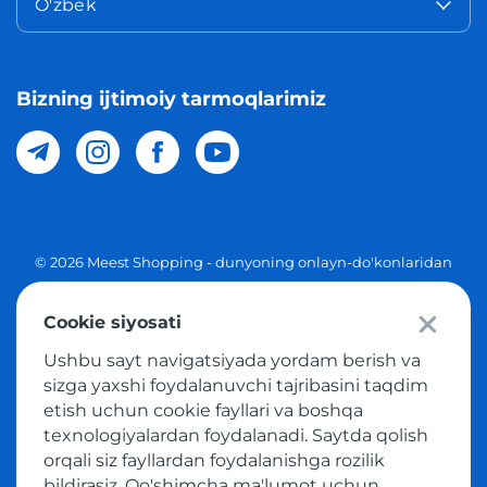
O'zbek
Bizning ijtimoiy tarmoqlarimiz
© 2026 Meest Shopping - dunyoning onlayn-do'konlaridan
O'zbekistonga xaridlarni yetkazib berish. Barcha huquqlar
Cookie siyosati
Maxfiylik siyosati
Ushbu sayt navigatsiyada yordam berish va
Ommaviy taklif
sizga yaxshi foydalanuvchi tajribasini taqdim
etish uchun cookie fayllari va boshqa
Tovar sotib olish xizmatidan foydalanish shartlari
texnologiyalardan foydalanadi. Saytda qolish
orqali siz fayllardan foydalanishga rozilik
bildirasiz. Qo'shimcha ma'lumot uchun