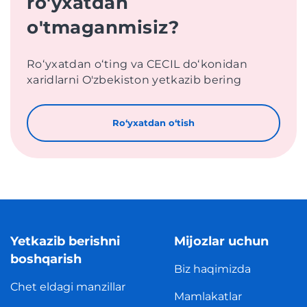
ro'yxatdan
o'tmaganmisiz?
Roʻyxatdan oʻting va CECIL doʻkonidan
xaridlarni O'zbekiston yetkazib bering
Roʻyxatdan oʻtish
Yetkazib berishni
Mijozlar uchun
boshqarish
Biz haqimizda
Chet eldagi manzillar
Mamlakatlar