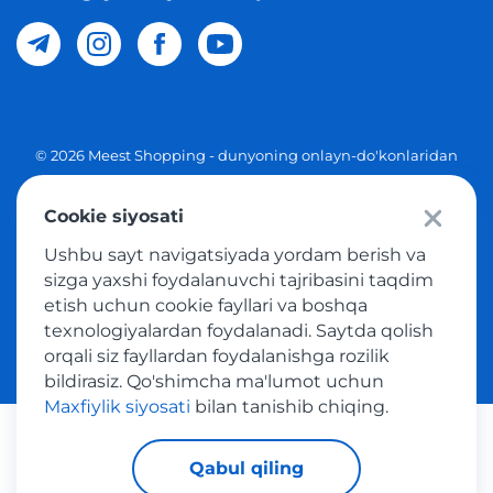
© 2026 Meest Shopping - dunyoning onlayn-do'konlaridan
O'zbekistonga xaridlarni yetkazib berish. Barcha huquqlar
Cookie siyosati
Maxfiylik siyosati
Ushbu sayt navigatsiyada yordam berish va
Ommaviy taklif
sizga yaxshi foydalanuvchi tajribasini taqdim
etish uchun cookie fayllari va boshqa
Tovar sotib olish xizmatidan foydalanish shartlari
texnologiyalardan foydalanadi. Saytda qolish
orqali siz fayllardan foydalanishga rozilik
bildirasiz. Qo'shimcha ma'lumot uchun
Maxfiylik siyosati
bilan tanishib chiqing.
Platijni tizimlar
Qabul qiling