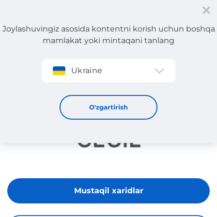
Joylashuvingiz asosida kontentni korish uchun boshqa
mamlakat yoki mintaqani tanlang
Roʻyxatdan oʻtish
Ukraine
CECIL
O'zgartirish
Mustaqil xaridlar