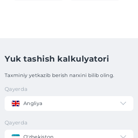
Yuk tashish kalkulyatori
Taxminiy yetkazib berish narxini bilib oling.
Qayerda
Angliya
Qayerda
O'zbekiston