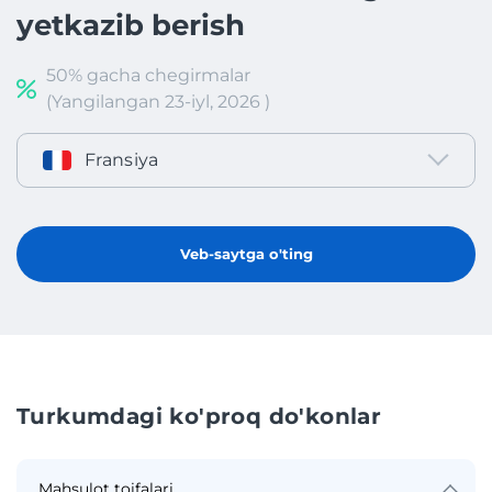
yetkazib berish
50% gacha chegirmalar
(Yangilangan 23-iyl, 2026 )
Fransiya
Veb-saytga o'ting
Turkumdagi ko'proq do'konlar