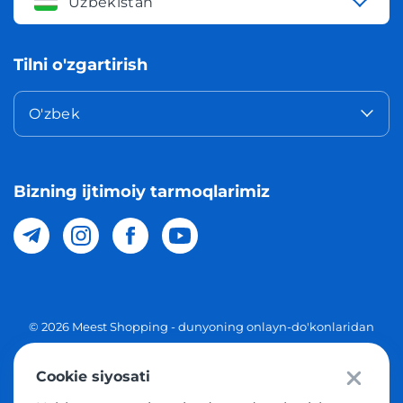
Uzbekistan
Tilni o'zgartirish
O'zbek
Bizning ijtimoiy tarmoqlarimiz
© 2026 Meest Shopping - dunyoning onlayn-do'konlaridan
O'zbekistonga xaridlarni yetkazib berish. Barcha huquqlar
Cookie siyosati
Maxfiylik siyosati