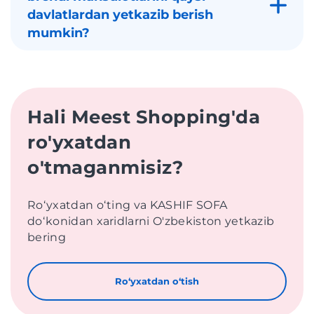
davlatlardan yetkazib berish
mumkin?
Hali Meest Shopping'da
ro'yxatdan
o'tmaganmisiz?
Roʻyxatdan oʻting va KASHIF SOFA
doʻkonidan xaridlarni O'zbekiston yetkazib
bering
Roʻyxatdan oʻtish