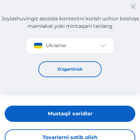
Joylashuvingiz asosida kontentni korish uchun boshqa
mamlakat yoki mintaqani tanlang
Roʻyxatdan oʻtish
Ukraine
KASHIF SOFA
O'zgartirish
Mustaqil xaridlar
Tovarlarni sotib olish