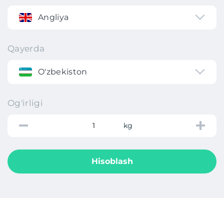
Angliya
Qayerda
O'zbekiston
Og'irligi
kg
Hisoblash