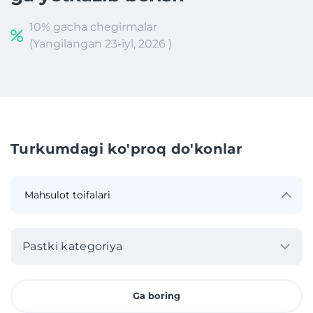
10% gacha chegirmalar
(Yangilangan 23-iyl, 2026 )
Turkumdagi ko'proq do'konlar
Pastki kategoriya
Ga boring