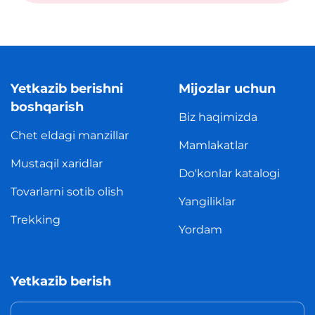
Yetkazib berishni
Mijozlar uchun
boshqarish
Biz haqimizda
Chet eldagi manzillar
Mamlakatlar
Mustaqil xaridlar
Do'konlar katalogi
Tovarlarni sotib olish
Yangiliklar
Trekking
Yordam
Yetkazib berish