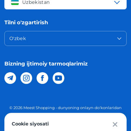
Uzbekistan
Tilni o'zgartirish
O'zbek
Bizning ijtimoiy tarmoqlarimiz
© 2026 Meest Shopping - dunyoning onlayn-do'konlaridan
O'zbekistonga xaridlarni yetkazib berish. Barcha huquqlar
Cookie siyosati
Maxfiylik siyosati