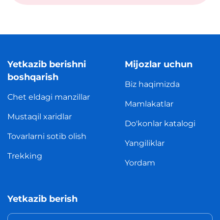
Yetkazib berishni
Mijozlar uchun
boshqarish
Biz haqimizda
Chet eldagi manzillar
Mamlakatlar
Mustaqil xaridlar
Do'konlar katalogi
Tovarlarni sotib olish
Yangiliklar
Trekking
Yordam
Yetkazib berish