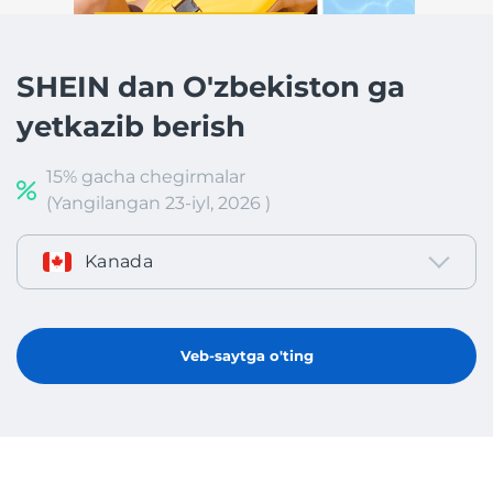
SHEIN dan O'zbekiston ga
yetkazib berish
15% gacha chegirmalar
(Yangilangan 23-iyl, 2026 )
Kanada
Veb-saytga o'ting