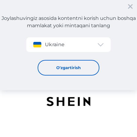
Joylashuvingiz asosida kontentni korish uchun boshqa
mamlakat yoki mintaqani tanlang
Roʻyxatdan oʻtish
Ukraine
SHEIN
O'zgartirish