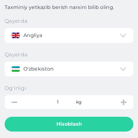
Taxminiy yetkazib berish narxini bilib oling.
Qayerda
Angliya
Qayerda
O'zbekiston
Og'irligi
kg
Hisoblash