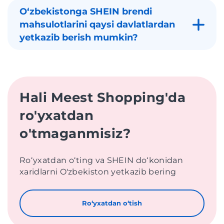
Oʻzbekistonga SHEIN brendi
mahsulotlarini qaysi davlatlardan
yetkazib berish mumkin?
Hali Meest Shopping'da
ro'yxatdan
o'tmaganmisiz?
Roʻyxatdan oʻting va SHEIN doʻkonidan
xaridlarni O'zbekiston yetkazib bering
Roʻyxatdan oʻtish