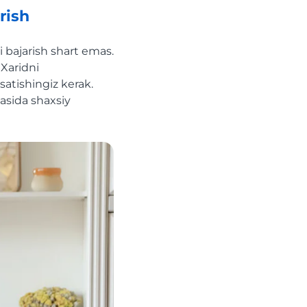
rish
 bajarish shart emas.
Xaridni
atishingiz kerak.
asida shaxsiy