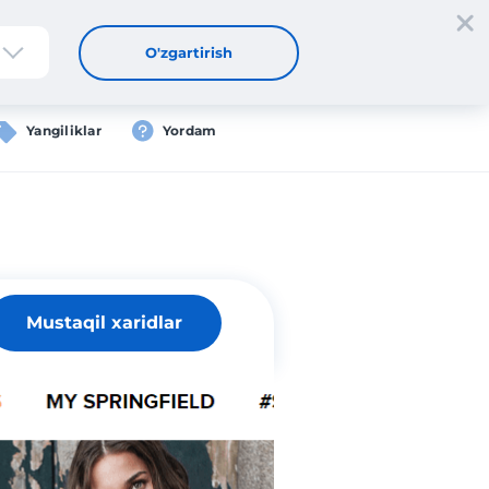
tdan oʻtish
Kirish
UZ
O'zgartirish
Yangiliklar
Yordam
Mustaqil xaridlar