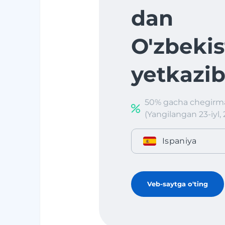
dan
O'zbekis
yetkazib
50% gacha chegirma
(Yangilangan 23-iyl, 
Ispaniya
Veb-saytga o'ting