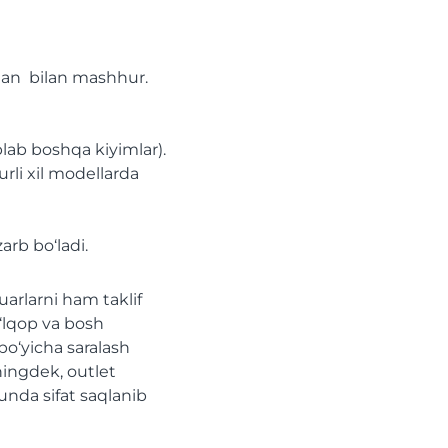
gan bilan mashhur.
plab boshqa kiyimlar).
urli xil modellarda
arb bo‘ladi.
uarlarni ham taklif
o‘lqop va bosh
bo‘yicha saralash
ningdek, outlet
unda sifat saqlanib