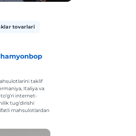
klar tovarlari
a: hamyonbop
hsulotlarini taklif
ermaniya, Italiya va
o‘g‘ri internet-
lik tug‘dirishi
sifatli mahsulotlardan