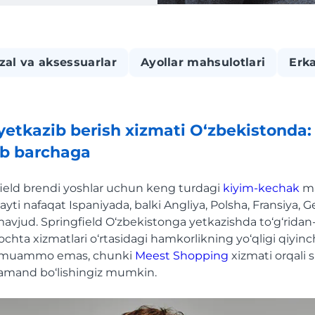
zal va aksessuarlar
Ayollar mahsulotlari
Erka
etkazib berish xizmati O‘zbekistond
ub barchaga
field brendi yoshlar uchun keng turdagi
kiyim-kechak
ma
ayti nafaqat Ispaniyada, balki Angliya, Polsha, Fransiya, G
vjud. Springfield O‘zbekistonga yetkazishda to‘g‘ridan-t
chta xizmatlari o‘rtasidagi hamkorlikning yo‘qligi qiyinchi
muammo emas, chunki
Meest Shopping
xizmati orqali 
ramand bo‘lishingiz mumkin.