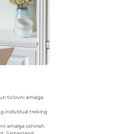
un to‘lovni amalga
g individual treking
ni amalga oshirish.
ent, Samarqand,