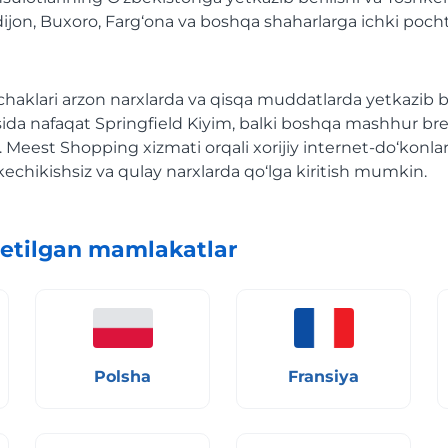
on, Buxoro, Farg‘ona va boshqa shaharlarga ichki pochta
chaklari arzon narxlarda va qisqa muddatlarda yetkazib b
ida nafaqat Springfield Kiyim, balki boshqa mashhur b
 Meest Shopping xizmati orqali xorijiy internet-do‘konla
kechikishsiz va qulay narxlarda qo‘lga kiritish mumkin.
etilgan mamlakatlar
Polsha
Fransiya