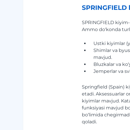
SPRINGFIELD k
SPRINGFIELD kiyim-k
Ammo do‘konda turli 
Ustki kiyimlar (
Shimlar va byust
mavjud.
Bluzkalar va ko‘
Jemperlar va svi
Springfield (Spain) k
etadi. Aksessuarlar o
kiyimlar mavjud. Kata
funksiyasi mavjud bo
bo‘limida chegirmada
qoladi.