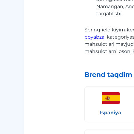
Namangan, Andij
tarqatilishi.
Springfield kiyim-ke
poyabzal
kategoriyas
mahsulotlari mavjud.
mahsulotlarni oson, 
Brend taqdim 
Ispaniya