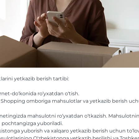
arini yetkazib berish tartibi:
rnet-do‘konida ro‘yxatdan o‘tish.
 Shopping omboriga mahsulotlar va yetkazib berish uch
inetingizda mahsulotni ro‘yxatdan o‘tkazish. Mahsulotnin
 pochtangizga yuboriladi.
kistonga yuborish va xalqaro yetkazib berish uchun to‘lov
sulotlarining O‘zbekistonga yetkazib berilishi va Toshk