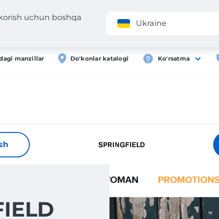
 korish uchun boshqa
Ilova
Roʻyxa
Ukraine
dagi manzillar
Do'konlar katalogi
Ko'rsatma
D
ish
FIELD