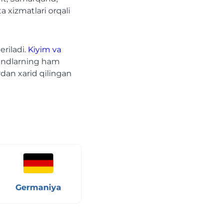
 xizmatlari orqali
eriladi.
Kiyim va
rendlarning ham
rdan xarid qilingan
Germaniya