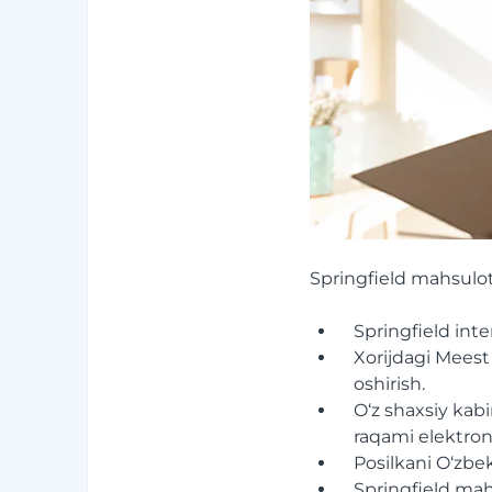
Springfield mahsulotl
Springfield inte
Xorijdagi Meest
oshirish.
O‘z shaxsiy kab
raqami elektron
Posilkani O‘zbe
Springfield mah