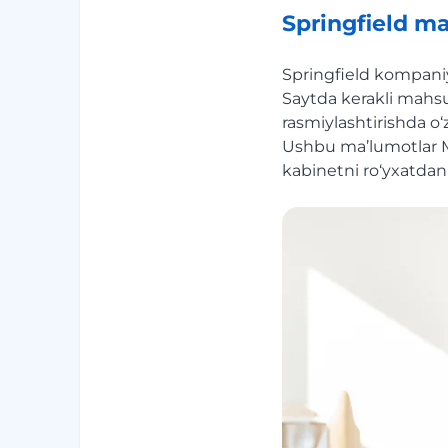
Springfield ma
Springfield kompaniy
Saytda kerakli mahsu
rasmiylashtirishda o
Ushbu ma’lumotlar M
kabinetni ro‘yxatdan