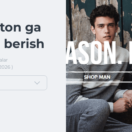
ton ga
 berish
lar
2026 )