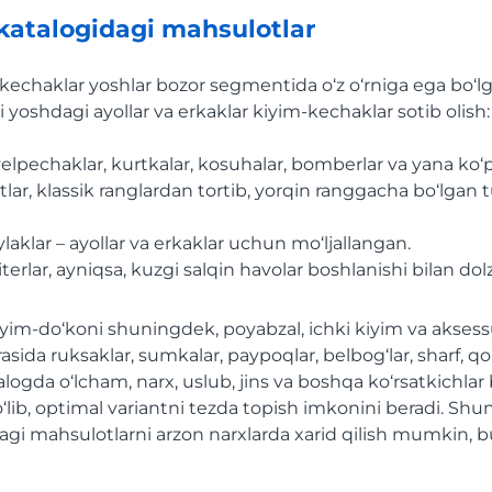
atalogidagi mahsulotlar
echaklar yoshlar bozor segmentida o‘z o‘rniga ega bo‘l
yoshdagi ayollar va erkaklar kiyim-kechaklar sotib olish:
yelpechaklar, kurtkalar, kosuhalar, bomberlar va yana ko‘
lar, klassik ranglardan tortib, yorqin ranggacha bo‘lgan t
ylaklar – ayollar va erkaklar uchun mo‘ljallangan.
terlar, ayniqsa, kuzgi salqin havolar boshlanishi bilan dolz
iyim-do‘koni shuningdek, poyabzal, ichki kiyim va aksess
rasida ruksaklar, sumkalar, paypoqlar, belbog‘lar, sharf, q
logda o‘lcham, narx, uslub, jins va boshqa ko‘rsatkichlar 
‘lib, optimal variantni tezda topish imkonini beradi. Shu
gi mahsulotlarni arzon narxlarda xarid qilish mumkin, b