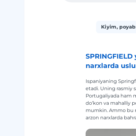
Kiyim, poyab
SPRINGFIELD y
narxlarda usl
Ispaniyaning Spring
etadi. Uning rasmiy s
Portugaliyada ham ma
do‘kon va mahalliy po
mumkin. Ammo bu 
arzon narxlarda bah