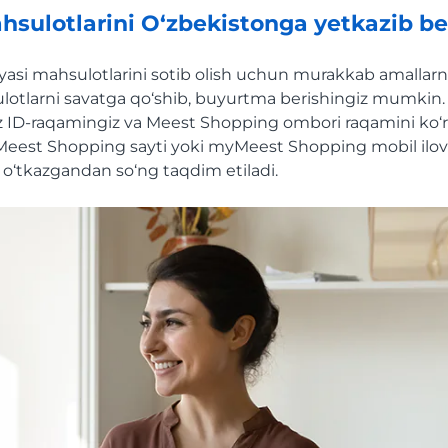
hsulotlarini O‘zbekistonga yetkazib be
asi mahsulotlarini sotib olish uchun murakkab amallarni
lotlarni savatga qo‘shib, buyurtma berishingiz mumkin. 
‘z ID-raqamingiz va Meest Shopping ombori raqamini ko‘rs
eest Shopping sayti yoki myMeest Shopping mobil ilov
 o‘tkazgandan so‘ng taqdim etiladi.