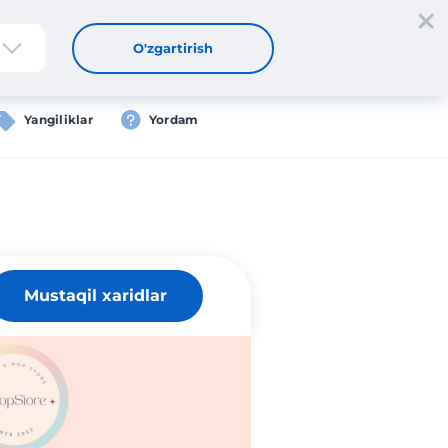
tdan oʻtish
Kirish
UZ
O'zgartirish
Yangiliklar
Yordam
Mustaqil xaridlar