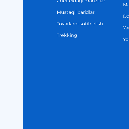
Chet eldagi manzillar
Ma
Mustaqil xaridlar
Do
Tovarlarni sotib olish
Ya
Trekking
Yo