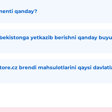
imenti qanday?
bekistonga yetkazib berishni qanday buyu
ore.cz brendi mahsulotlarini qaysi davlatl