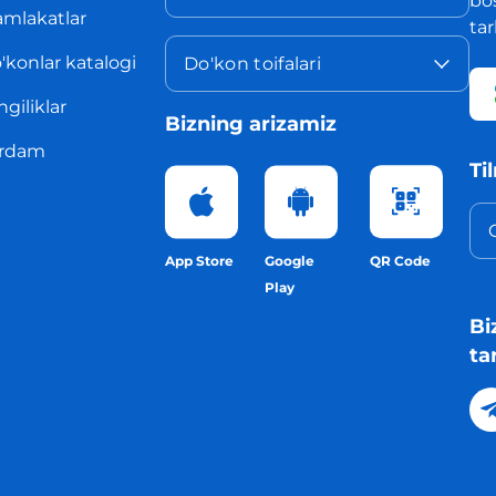
bo
mlakatlar
ta
'konlar katalogi
Do'kon toifalari
ngiliklar
Bizning arizamiz
rdam
Ti
App Store
Google
QR Code
Play
Bi
ta