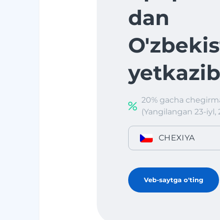
dan
O'zbekis
yetkazib
20% gacha chegirma
(Yangilangan 23-iyl, 
CHEXIYA
Veb-saytga o'ting