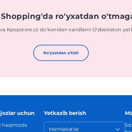
 Shopping'da ro'yxatdan o'tmag
va Kpopstore.cz doʻkonidan xaridlarni O'zbekiston yet
Roʻyxatdan oʻtish
jozlar uchun
Yetkazib berish
Ma
z haqimizda
Siz
Mamlakatlar