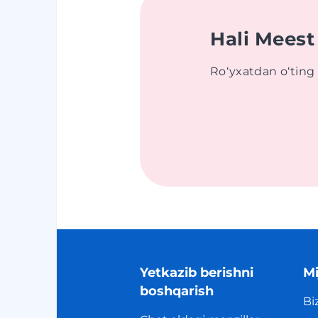
Hali Meest
Roʻyxatdan oʻting 
Yetkazib berishni
Mi
boshqarish
Bi