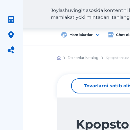
Joylashuvingiz asosida kontentni
mamlakat yoki mintaqani tanlang
Mamlakatlar
Chet el
Do'konlar katalogi
Kpopstore.cz
Meest
Shopping
Tovarlarni sotib ol
Kpopsto