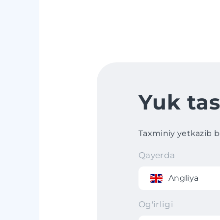
Yuk tas
Taxminiy yetkazib ber
Qayerda
Angliya
Og'irligi