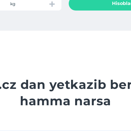
Hisobla
kg
cz dan yetkazib be
hamma narsa