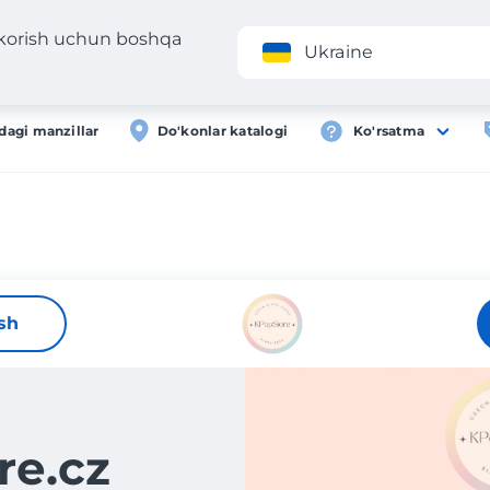
 korish uchun boshqa
Ilova
Roʻyxa
Ukraine
dagi manzillar
Do'konlar katalogi
Ko'rsatma
ish
re.cz