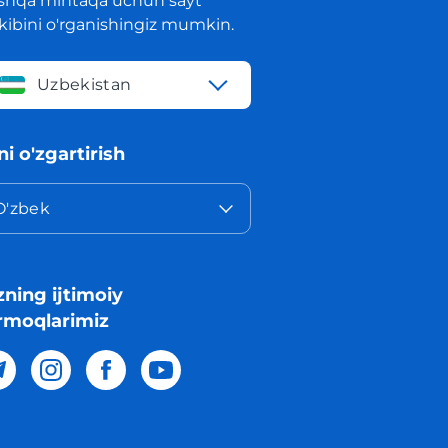
shqa mintaqa uchun sayt
rkibini o'rganishingiz mumkin.
Uzbekistan
lni o'zgartirish
O'zbek
zning ijtimoiy
rmoqlarimiz