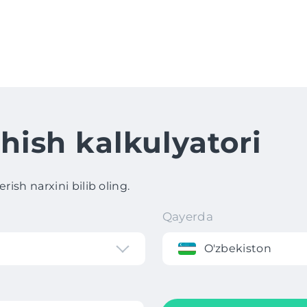
hish kalkulyatori
ish narxini bilib oling.
Qayerda
O'zbekiston