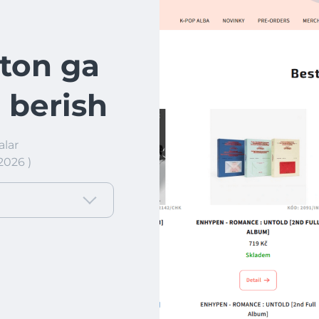
ton ga
 berish
lar
2026 )