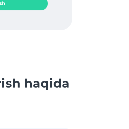
sh
rish haqida