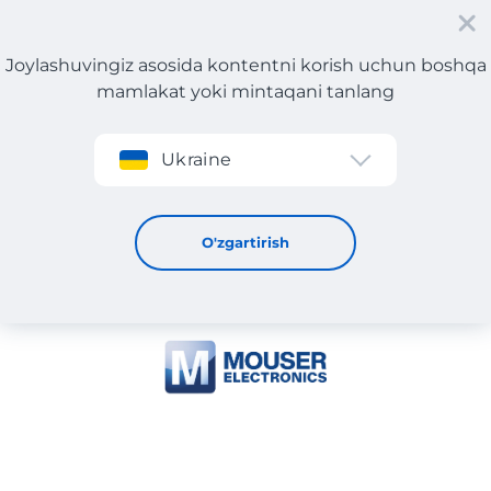
Joylashuvingiz asosida kontentni korish uchun boshqa
mamlakat yoki mintaqani tanlang
Roʻyxatdan oʻtish
Ukraine
MOUSER ELECTRONICS
O'zgartirish