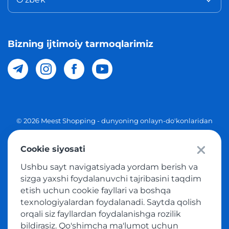
Bizning ijtimoiy tarmoqlarimiz
© 2026 Meest Shopping - dunyoning onlayn-do'konlaridan
O'zbekistonga xaridlarni yetkazib berish. Barcha huquqlar
Cookie siyosati
Maxfiylik siyosati
Ushbu sayt navigatsiyada yordam berish va
Ommaviy taklif
sizga yaxshi foydalanuvchi tajribasini taqdim
etish uchun cookie fayllari va boshqa
Tovar sotib olish xizmatidan foydalanish shartlari
texnologiyalardan foydalanadi. Saytda qolish
orqali siz fayllardan foydalanishga rozilik
bildirasiz. Qo'shimcha ma'lumot uchun