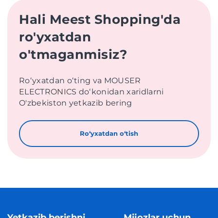
Hali Meest Shopping'da
ro'yxatdan
o'tmaganmisiz?
Roʻyxatdan oʻting va MOUSER
ELECTRONICS doʻkonidan xaridlarni
O'zbekiston yetkazib bering
Roʻyxatdan oʻtish
Yetkazib berishni
Mijozlar uchun