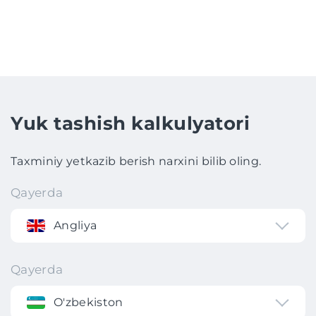
Yuk tashish kalkulyatori
Taxminiy yetkazib berish narxini bilib oling.
Qayerda
Angliya
Qayerda
O'zbekiston