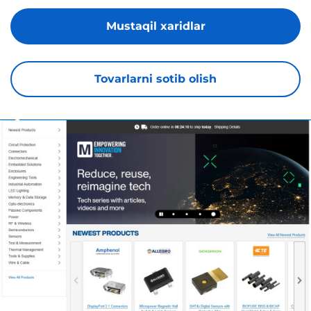
Mustaqil xaridlar
Tovarlarni sotib olish