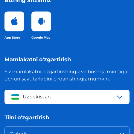
Bizning arizamiz
App Store
Google Play
Mamlakatni o'zgartirish
Siz mamlakatni o'zgartirishingiz va boshqa mintaqa
uchun sayt tarkibini o'rganishingiz mumkin.
Uzbekistan
Tilni o'zgartirish
O'zbek