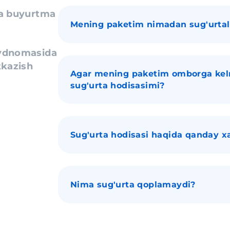
da buyurtma
Mening paketim nimadan sug'urta
aydnomasida
tkazish
Agar mening paketim omborga kel
sug'urta hodisasimi?
Sug'urta hodisasi haqida qanday x
Nima sug'urta qoplamaydi?