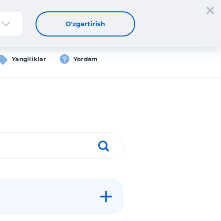
tdan oʻtish
Kirish
UZ
O'zgartirish
Yangiliklar
Yordam
i