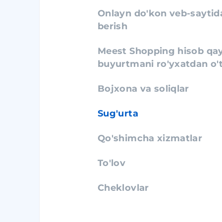
Onlayn do'kon veb-sayti
berish
Meest Shopping hisob q
buyurtmani ro'yxatdan o'
Bojxona va soliqlar
Sug'urta
Qo'shimcha xizmatlar
To'lov
Cheklovlar