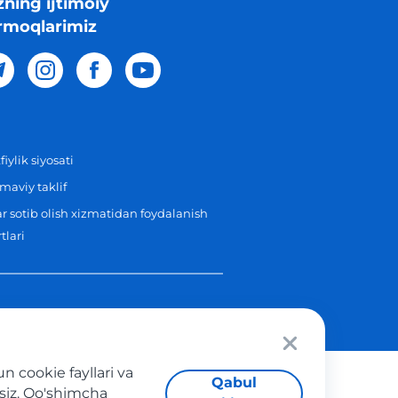
zning ijtimoiy
rmoqlarimiz
iylik siyosati
aviy taklif
r sotib olish xizmatidan foydalanish
tlari
 cookie fayllari va
Qabul
asiz. Qo'shimcha