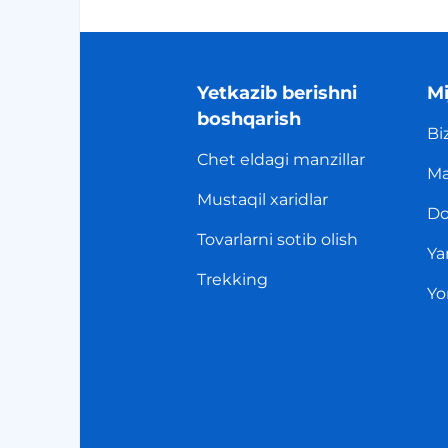
Yetkazib berishni
Mi
boshqarish
Bi
Chet eldagi manzillar
Ma
Mustaqil xaridlar
Do
Tovarlarni sotib olish
Ya
Trekking
Yo