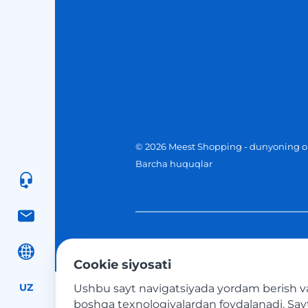
© 2026 Meest Shopping - dunyoning on
Barcha huquqlar
Cookie siyosati
UZ
Ushbu sayt navigatsiyada yordam berish va 
boshqa texnologiyalardan foydalanadi. Saytda