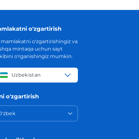
mlakatni o'zgartirish
 mamlakatni o'zgartirishingiz va
shqa mintaqa uchun sayt
rkibini o'rganishingiz mumkin.
Uzbekistan
lni o'zgartirish
O'zbek