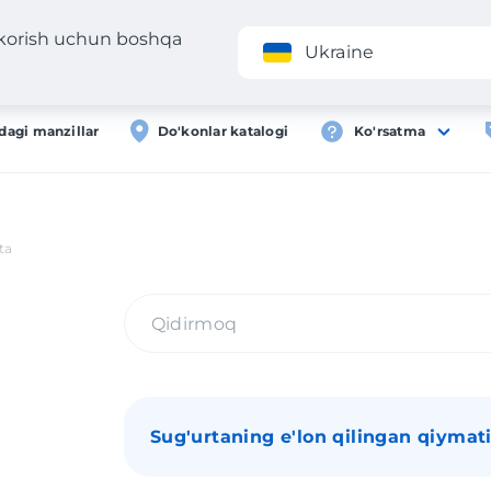
 korish uchun boshqa
Ilova
Roʻyxa
Ukraine
dagi manzillar
Do'konlar katalogi
Ko'rsatma
ta
Sug'urtaning e'lon qilingan qiymat