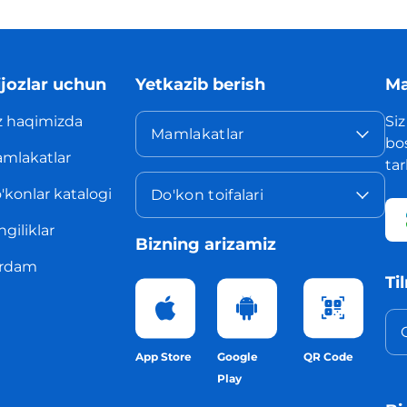
jozlar uchun
Yetkazib berish
Ma
z haqimizda
Siz
Mamlakatlar
bo
mlakatlar
ta
'konlar katalogi
Do'kon toifalari
ngiliklar
Bizning arizamiz
rdam
Ti
App Store
Google
QR Code
Play