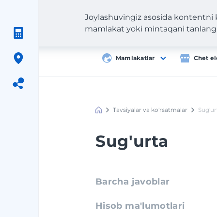
Joylashuvingiz asosida kontentni
mamlakat yoki mintaqani tanlang
Mamlakatlar
Chet el
Tavsiyalar va ko'rsatmalar
Sug'ur
Meest
Shopping
Sug'urta
Barcha javoblar
Hisob ma'lumotlari