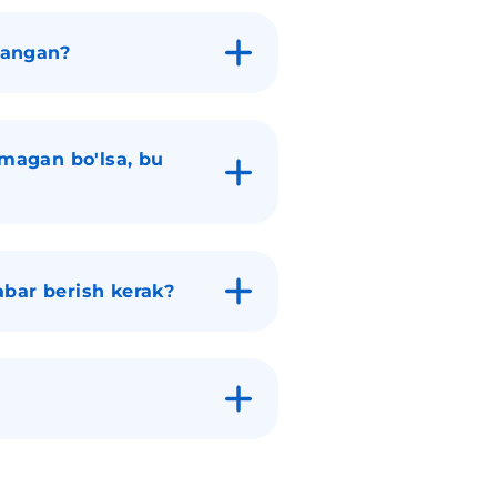
langan?
magan bo'lsa, bu
abar berish kerak?