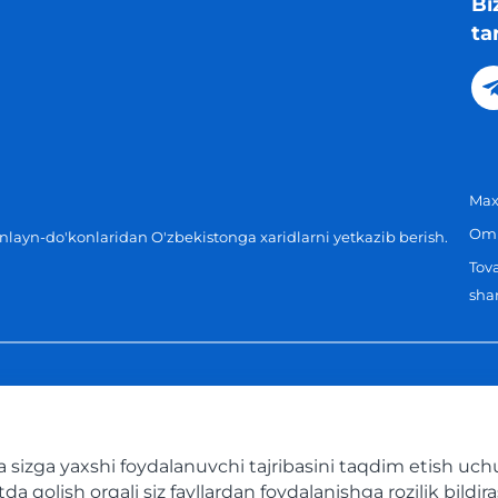
Bi
ta
Maxf
Omm
layn-do'konlaridan O'zbekistonga xaridlarni yetkazib berish.
Tova
shar
sizga yaxshi foydalanuvchi tajribasini taqdim etish uchun
 qolish orqali siz fayllardan foydalanishga rozilik bildir