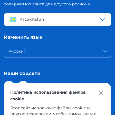
содержимое сайта для другого региона.
Kazakhstan
Изменить язык
Русский
Наши соцсети
Политика использования файлов
cookie
Этот сайт использует файлы cookie и
© 2026 Meest Shopping доставка покупок с интернет
другие технологии, чтобы помочь вам в