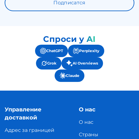
Подписатся
Спроси у AI
ChatGPT
Perplexity
Grok
AI Overviews
Claude
Управление
О нас
доставкой
О нас
Адрес за границей
Страны