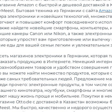
газине Amazon с быстрой и дешевой доставкой в К
yMeest.
Бытовая техника из Германии
с сайта
Amazo
ира электроники и новейших технологий, множеств
егчают и повышают комфорт повседневного испол
акже найдете новейшие смартфоны, компьютеры, 
учшие камеры Canon или Nikon, а также электронны
 которые упростят вам приготовление или выпечку
ие еды для вашей семьи легким и увлекательным 
 сеть магазинов электроники в Германии, которая 
заказать продукцию в Интернете. Немецкий интер
разнообразием товаров и удобством совершения п
 вы можете найти множество продуктов, которые 
же самых требовательных людей. Предложение ма
реди прочего: электронные продукты, в том числе
ашнего кинотеатра, ноутбуки, смартфоны и многие
ают нашу жизнь проще и мобильнее. Покупки в н
газине Otto.de с доставкой в Казахстан возможны 
eest. Мы быстро, качественно и недорого осущес