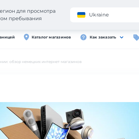
егион для просмотра
Приложение
Ukraine
стом пребывания
раницей
Каталог магазинов
Как заказать
нии: обзор немецких интернет-магазинов