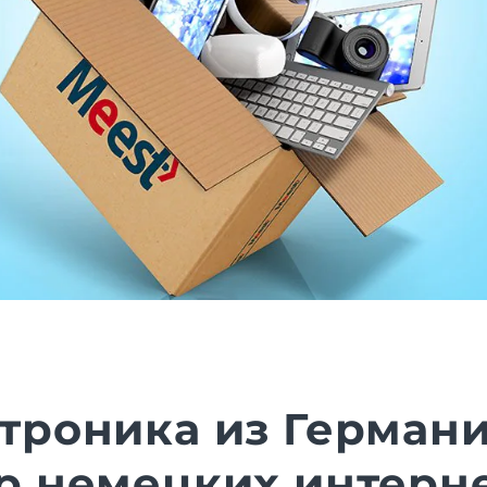
троника из Германи
р немецких интерне