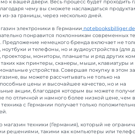
мо к вашей двери. Весь процесс будет проходить г
благодаря чему вы сможете наслаждаться продукта
 из-за границы, через несколько дней.
газин электроники в Германии
notebooksbilliger.d
зательно понравится поклонникам современных т
. Предложение немецкого бренда включает не тол
 ноутбуки и телефоны, но и аудиоустройства (для 
, проекторы, мониторы, планшеты и ряд других к
 таких как принтеры, сканеры, мыши, клавиатуры и
ональные устройства. Совершая покупку в этом 
газине, вы можете рассчитывать не только на
пособные цены и высочайшее качество, но и на
ьные акции, благодаря которым вы можете получи
е по отличной и намного более низкой цене, чем в
о
техника с Германии
получает только положительн
ей.
то
магазин техники (Германия),
который не огранич
и решениями, такими как компьютеры или телефо