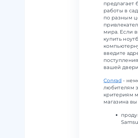
предлагает 
работы в са
по разным ц
привлекател
мира. Если 
купить ноут
компьютерну
введите адр
поступления 
вашей двери
Conrad
- нем
любителям э
критериям м
магазина вы
проду
Samsun