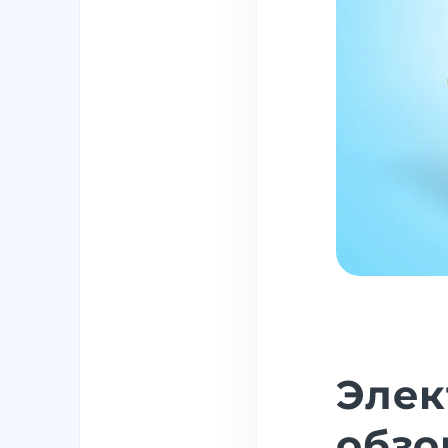
Элек
обзо