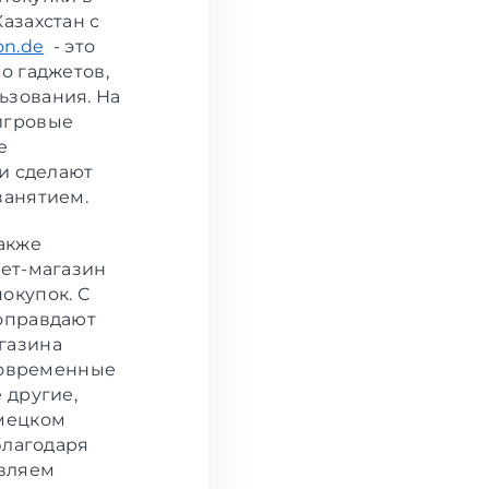
азахстан с
n.de
- это
о гаджетов,
ьзования. На
игровые
е
 и сделают
занятием.
также
нет-магазин
окупок. С
оправдают
газина
 современные
 другие,
емецком
благодаря
твляем