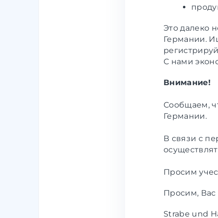
проду
Это далеко 
Германии
. 
регистрируй
С нами экон
Внимание!
Сообщаем, ч
Германии.
В связи с пе
осуществлят
Просим учес
Просим, Вас
Strabe und H