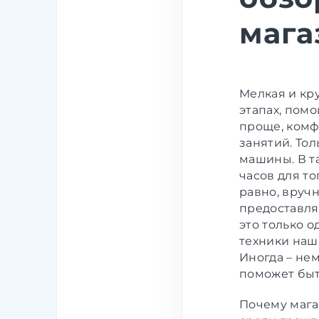
мага
Мелкая и кр
этапах, пом
проще, комф
занятий. Тол
машины. В т
часов для то
равно, вручн
предоставля
это только о
техники наша
Иногда – не
поможет
быт
Почему
мага