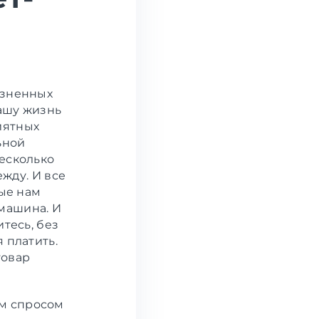
изненных
ашу жизнь
иятных
ьной
несколько
ежду. И все
рые нам
машина. И
тесь, без
 платить.
товар
м спросом