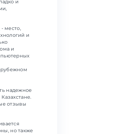
ладко и
ми,
e
- место,
ехнологий и
ько
дома и
омпьютерных
зарубежном
ть надежное
 Казахстане.
ые отзывы
ивается
ны, но также