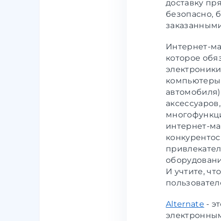
доставку пря
безопасно, 
заказанными
Интернет-ма
которое обя
электроники
компьютеры,
автомобиля)
аксессуаров,
многофункци
интернет-ма
конкурентос
привлекател
оборудовани
И учтите, чт
пользовател
Alternate
- э
электронным