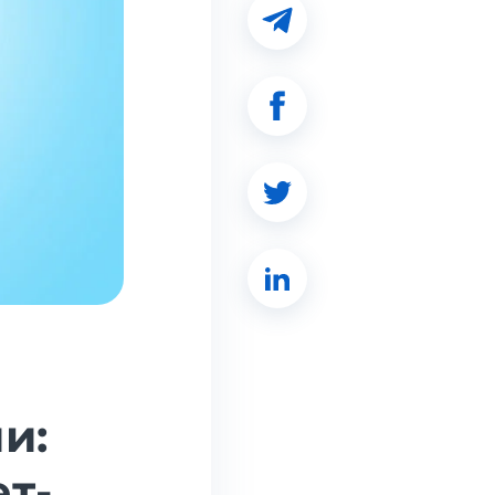
и:
т-