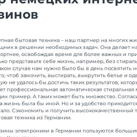
зинов
упная бытовая техника – наш партнер на многих ж
ощник в решении необходимых задач. Она делает н
ортнее, освобождая время для более важных и пр
ько представьте себе жизнь, например, без стирал
аком случае нам нужно было бы в день посвятить 
го, чтоб замочить, выстирать, выкрутить белье и од
ую не удалось бы достичь таких результатов, кото
ет профессиональная автоматическая стиральная 
дин пример. А таких может быть множество. Согласи
 жизнь была бы иной. Но и за удобство приходится
мало. Сэкономить и получить высококачественный 
овая техника из Германии
.
зины электроники в Германии
пользуются больши