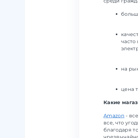
среди гражда
больш
качес
часто
элект
на ры
цена т
Какие магаз
Amazon
- вс
все, что уг
благодаря т
чрезвычайно