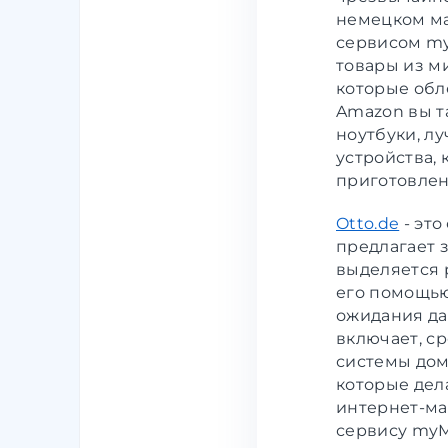
немецком ма
сервисом m
товары из м
которые обл
Amazon вы т
ноутбуки, л
устройства,
приготовлен
Otto.de
- это
предлагает 
выделяется 
его помощью
ожидания да
включает, с
системы дом
которые дел
интернет-ма
сервису myM