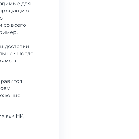
ходимые для
 продукцию
о
и со всего
пример,
и доставки
альше? После
рямо к
нравится
всем
ложение
х как HP,