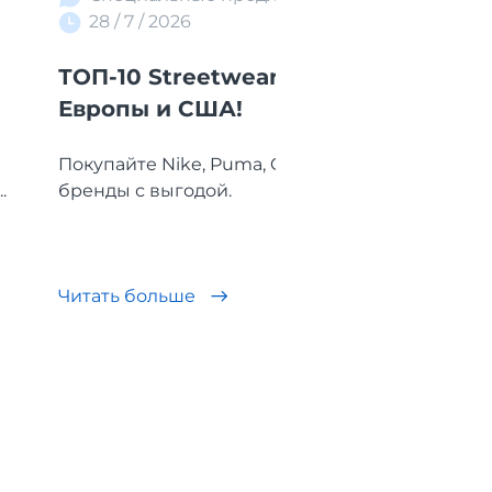
28 / 7 / 2026
ТОП-10 Streetwear-брендов
V
Европы и США!
в
Покупайте Nike, Puma, GAP и другие
Бе
.
бренды с выгодой.
п
Читать больше
Ч