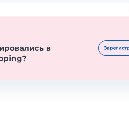
е
ировались в
Зарегист
pping?