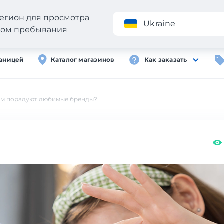
егион для просмотра
Приложение
Ukraine
стом пребывания
раницей
Каталог магазинов
Как заказать
Чем порадуют любимые бренды?