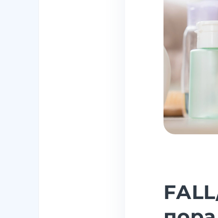
FALL
пора