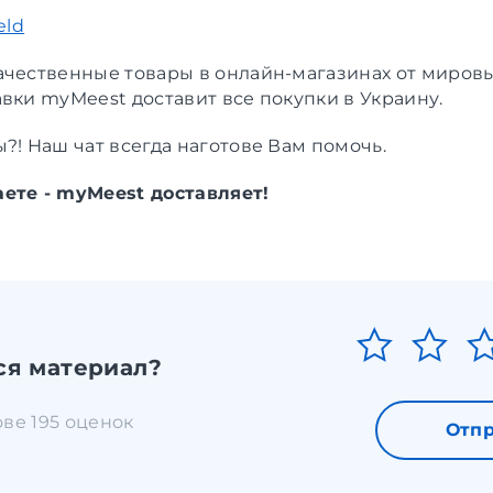
eld
ачественные товары в онлайн-магазинах от мировы
авки myMeest доставит все покупки в Украину.
?! Наш чат всегда наготове Вам помочь.
ете - myMeest доставляет!
ся материал?
ове 195 оценок
Отпр