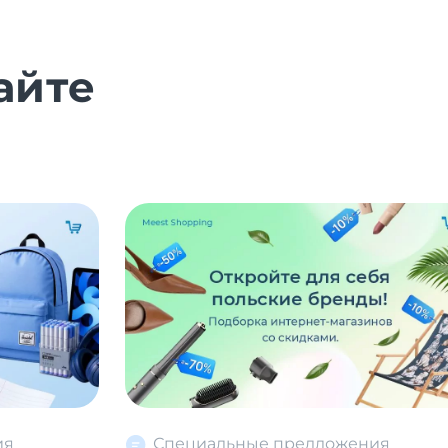
айте
ия
Специальные предложения