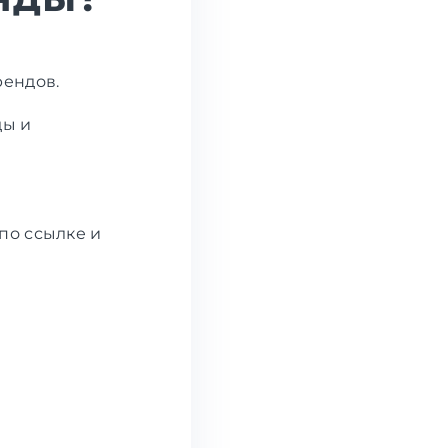
рендов.
ды и
по ссылке и