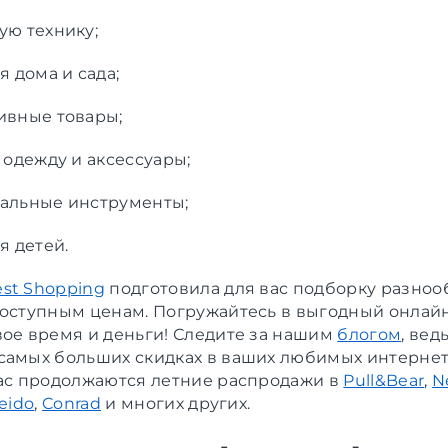
ую технику;
я дома и сада;
ивные товары;
 одежду и аксессуары;
альные инструменты;
я детей.
st Shopping
подготовила для вас подборку разно
доступным ценам. Погружайтесь в выгодный онлай
вое время и деньги! Следите за нашим
блогом
, вед
самых больших скидках в ваших любимых интернет
час продолжаются летние распродажи в
Pull&Bear
,
N
eido
,
Conrad
и многих других.