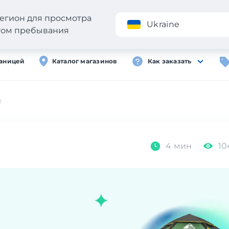
егион для просмотра
Приложение
Ukraine
стом пребывания
раницей
Каталог магазинов
Как заказать
!
4 мин
10