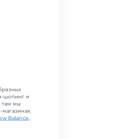
образных
н-шопинг и
ь там мы
-магазинах.
ew Balance
,