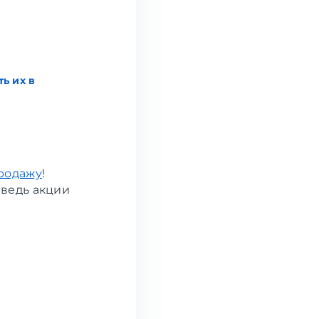
ь их в
родажу
!
ведь акции