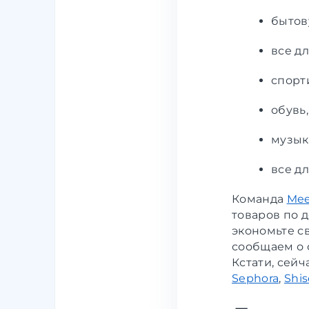
бытов
все дл
спорт
обувь,
музык
все дл
Команда
Mee
товаров по 
экономьте с
сообщаем о 
Кстати, сей
Sephora
,
Shis