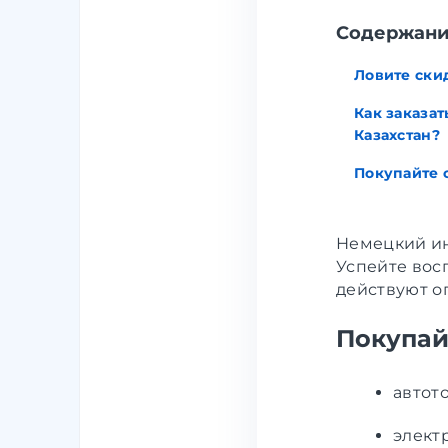
Содержан
Ловите ски
Как заказат
Казахстан?
Покупайте 
Немецкий и
Успейте вос
действуют о
Покупай
автот
элект