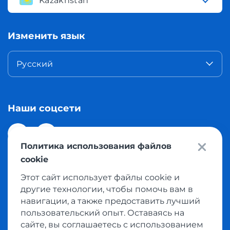
Kazakhstan
Изменить язык
Русский
Наши соцсети
Политика использования файлов
cookie
Этот сайт использует файлы cookie и
© 2026 Meest Shopping доставка покупок с интернет
другие технологии, чтобы помочь вам в
магазинов мира в Казахстан. Все права защищены
навигации, а также предоставить лучший
пользовательский опыт. Оставаясь на
сайте, вы соглашаетесь с использованием
Политика конфиденциальности