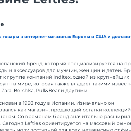
ие
ь товары в интернет-магазинах Европы и США и доставит
 испанский бренд, который специализируется на п
ды и аксессуаров для мужчин, женщин и детей. Б
 к группе компаний Inditex, одной из крупнейших
рупп в мире, которая также владеет такими извес
 Zara, Bershka, Pull&Bear и другими.
основан в 1993 году в Испании. Изначально он
вался как магазин, продающий остатки коллекций 
енам. Со временем бренд значительно расширил
. Сегодня Lefties ориентируется на массовый рыно
делать моду доступной для всех, независимо от фи