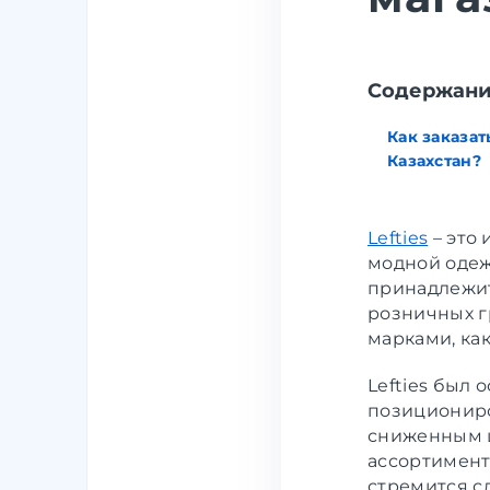
Содержан
Как заказат
Казахстан?
Lefties
– это
модной одеж
принадлежит
розничных г
марками, как
Lefties был 
позициониро
сниженным ц
ассортимент
стремится с