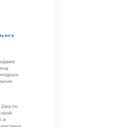
ь их в
родаже
ренд
 модных
тными
Zara по
 свой
к и
нансовых