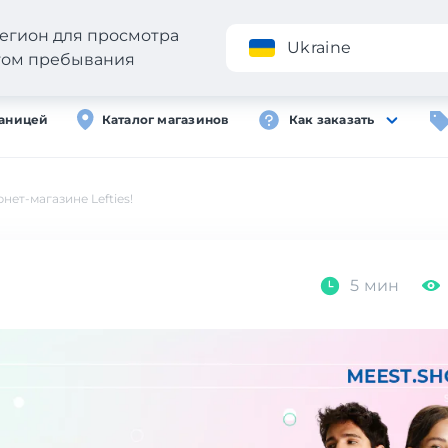
егион для просмотра
Приложение
Ukraine
стом пребывания
раницей
Каталог магазинов
Как заказать
нет-магазине Lefties!
5 мин