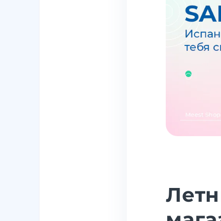
Летн
мага