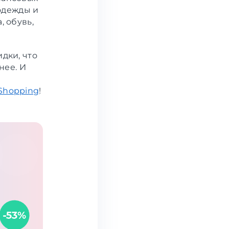
одежды и
, обувь,
дки, что
нее. И
Shopping
!