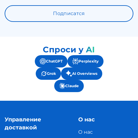
Подписатся
Спроси у AI
ChatGPT
Perplexity
Grok
AI Overviews
Claude
Управление
О нас
доставкой
О нас