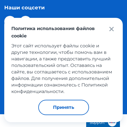
Наши соцсети
Политика использования файлов
cookie
Этот сайт использует файлы cookie и
© 2026 Meest Shopping доставка покупок с интернет
другие технологии, чтобы помочь вам в
магазинов мира в Казахстан. Все права защищены
навигации, а также предоставить лучший
пользовательский опыт. Оставаясь на
сайте, вы соглашаетесь с использованием
Политика конфиденциальности
файлов. Для получения дополнительной
Публичная оферта
информации ознакомьтесь с Политикой
Условия пользования сервисом выкупа товаров
конфиденциальности.
Принять
Support