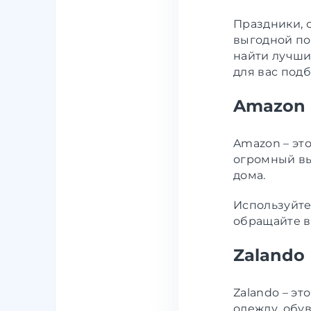
Праздники, 
выгодной по
найти лучши
для вас под
Amazon
Amazon – эт
огромный выб
дома.
Используйте
обращайте вн
Zalando
Zalando – э
одежду, обу