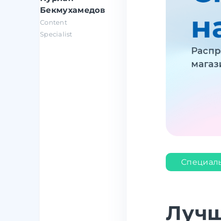
Бекмухамедов
Content
Specialist
Специал
Лучш