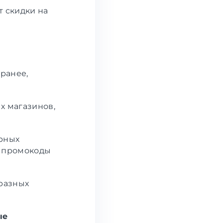
т скидки на
ранее,
 магазинов,
рных
е промокоды
разных
ые