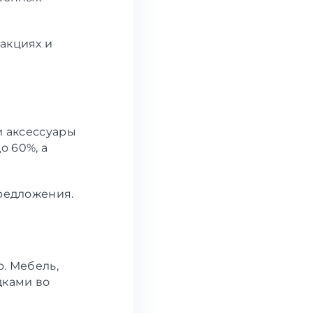
акциях и
и аксессуары
о 60%, а
предложения.
р. Мебель,
дками во