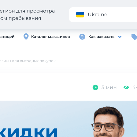
егион для просмотра
Приложение
Ukraine
стом пребывания
раницей
Каталог магазинов
Как заказать
азины для выгодных покупок!
5 мин
4