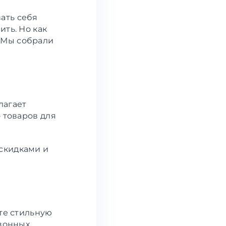
ать себя
ить. Но как
 Мы собрали
лагает
 товаров для
скидками и
ете стильную
езонных